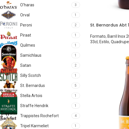
O'haras
3
Orval
1
St. Bernardus Abt 
Peroni
2
Piraat
1
Formato
,
Barril Inox 
33cl
,
Estilo
,
Quadrupe
Quilmes
1
Samichlaus
1
Satan
2
Silly Scotch
1
St. Bernardus
5
Stella Artois
1
Straffe Hendrik
1
Trappistes Rochefort
4
Tripel Karmeliet
1