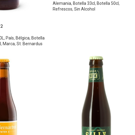
Alemania
,
Botella 33cl
,
Botella 50cl
,
Refrescos
,
Sin Alcohol
12
20L
,
País
,
Bélgica
,
Botella
l
,
Marca
,
St. Bernardus