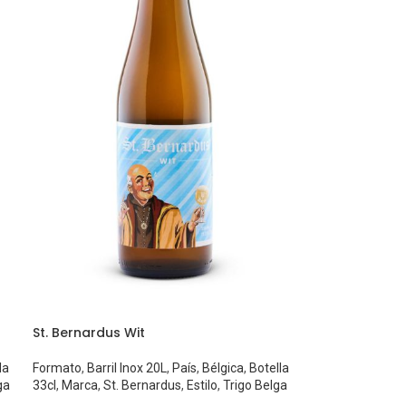
St. Bernardus Wit
la
Formato
,
Barril Inox 20L
,
País
,
Bélgica
,
Botella
ga
33cl
,
Marca
,
St. Bernardus
,
Estilo
,
Trigo Belga