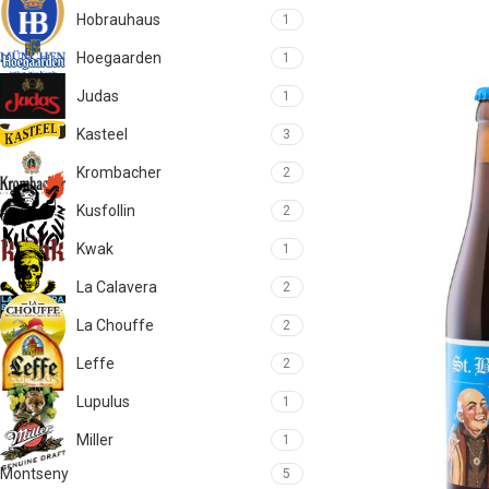
Hobrauhaus
1
Hoegaarden
1
Judas
1
Kasteel
3
Krombacher
2
Kusfollin
2
Kwak
1
La Calavera
2
La Chouffe
2
Leffe
2
Lupulus
1
Miller
1
Montseny
5