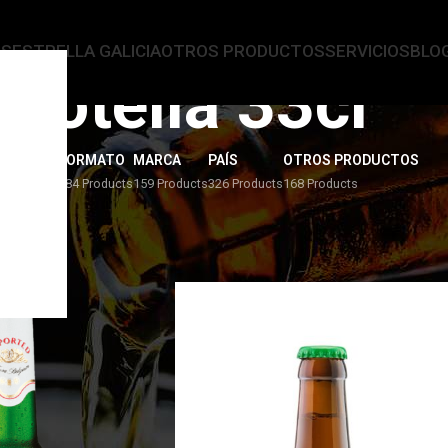
AS
ESTRELLA GALICIA
OTROS PRODUCTOS
SERVICIOS
BLO
Botella 33cl
ERVEZAS
FORMATO
MARCA
PAÍS
OTROS PRODUCTOS
4 Products
284 Products
159 Products
326 Products
168 Products
la 33cl
/
Page 2