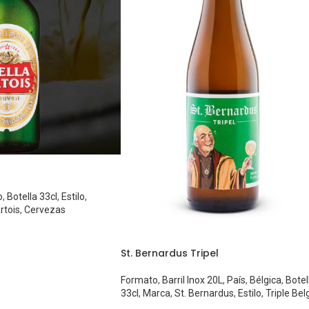
o
,
Botella 33cl
,
Estilo
,
rtois
,
Cervezas
St. Bernardus Tripel
Formato
,
Barril Inox 20L
,
País
,
Bélgica
,
Botel
33cl
,
Marca
,
St. Bernardus
,
Estilo
,
Triple Bel