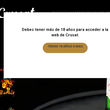
NOSOTROS
MARCAS
CERVEZ
Debes tener más de 18 años para acceder a la
web de Crusat.
ESTILO
C
178 Products
15
TENGO 18 AÑOS O MÁS
TENGO MENOS DE 18 AÑOS
FILTRAR POR MARCA
Home
/
Formato
/
Botel
Almogàver
1
Augustijn
1
Barbar
1
Basqueland
6
Brewdog
6