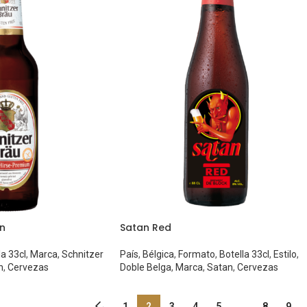
en
Satan Red
la 33cl
,
Marca
,
Schnitzer
País
,
Bélgica
,
Formato
,
Botella 33cl
,
Estilo
,
n
,
Cervezas
Doble Belga
,
Marca
,
Satan
,
Cervezas
←
1
2
3
4
5
…
8
9