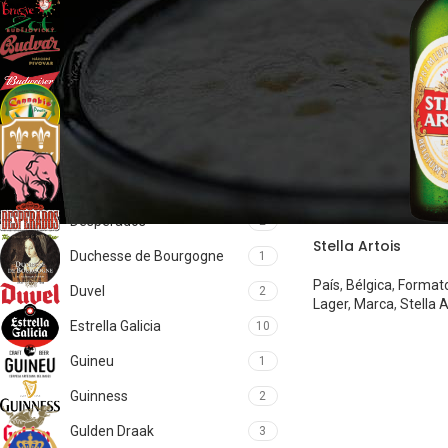
Brugse Zot
2
Budejovicky Budvar
1
Budweiser
1
Cannabis
1
Chimay
5
Delirium
1
Desperados
2
Stella Artois
Duchesse de Bourgogne
1
País
,
Bélgica
,
Format
Duvel
2
Lager
,
Marca
,
Stella A
Estrella Galicia
10
Guineu
1
Guinness
2
Gulden Draak
3