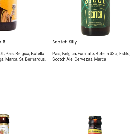
r 6
Scotch Silly
20L
,
País
,
Bélgica
,
Botella
País
,
Bélgica
,
Formato
,
Botella 33cl
,
Estilo
,
ga
,
Marca
,
St. Bernardus
,
Scotch Ale
,
Cervezas
,
Marca