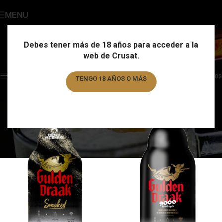
MENU
Gulden Draak
Categories
Debes tener más de 18 años para acceder a la
web de Crusat.
Home
/
Marca
/
Gulden Draak
Showing all 4 results
Show sidebar
Filtros
TENGO 18 AÑOS O MÁS
TENGO MENOS DE 18 AÑOS