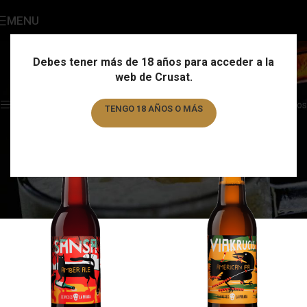
MENU
La Pirata
Categories
Debes tener más de 18 años para acceder a la
web de Crusat.
Home
/
Marca
/
La Pirata
Showing all 4 results
Show sidebar
Filtros
TENGO 18 AÑOS O MÁS
TENGO MENOS DE 18 AÑOS