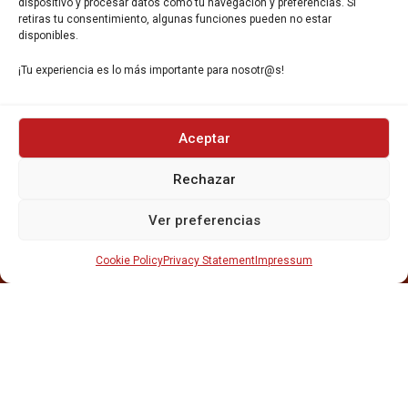
dispositivo y procesar datos como tu navegación y preferencias. Si
retiras tu consentimiento, algunas funciones pueden no estar
disponibles.
¡Tu experiencia es lo más importante para nosotr@s!
INICIO
Aceptar
NOSOTROS
CERVEZAS
Rechazar
ESTRELLA GALICIA
OTROS PRODUCTOS
Ver preferencias
REPARTO EN BARCELONA
HOSTELERÍA Y PEQUEÑA ALIMENTACIÓN
Cookie Policy
Privacy Statement
Impressum
CARTAS DE CERVEZAS Y VINO
CATAS Y FORMACIONES
SERVICIO TÉCNICO
SERVICIO DE ATENCIÓN AL CLIENTE
DISTRIBUCIÓN
CATÁLOGOS
GESTIÓN DE
DENUNCIAS