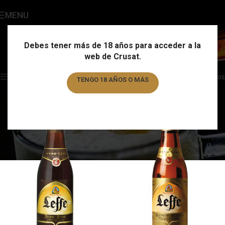
MENU
Leffe
Categories
Debes tener más de 18 años para acceder a la
web de Crusat.
Home
/
Marca
/
Leffe
Showing all 2 results
Show sidebar
Filtros
TENGO 18 AÑOS O MÁS
TENGO MENOS DE 18 AÑOS