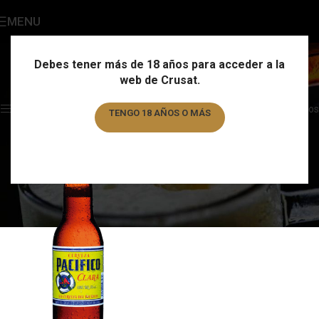
MENU
Pacifico
Categories
Debes tener más de 18 años para acceder a la
web de Crusat.
Home
/
Marca
/
Pacifico
Showing the single result
Show sidebar
Filtros
TENGO 18 AÑOS O MÁS
TENGO MENOS DE 18 AÑOS