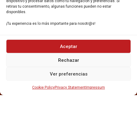
dispositivo y procesar datos como tu navegación y preferencias. Si
retiras tu consentimiento, algunas funciones pueden no estar
disponibles.
¡Tu experiencia es lo más importante para nosotr@s!
INICIO
Aceptar
NOSOTROS
CERVEZAS
Rechazar
ESTRELLA GALICIA
OTROS PRODUCTOS
Ver preferencias
REPARTO EN BARCELONA
HOSTELERÍA Y PEQUEÑA ALIMENTACIÓN
Cookie Policy
Privacy Statement
Impressum
CARTAS DE CERVEZAS Y VINO
CATAS Y FORMACIONES
SERVICIO TÉCNICO
SERVICIO DE ATENCIÓN AL CLIENTE
DISTRIBUCIÓN
CATÁLOGOS
GESTIÓN DE
DENUNCIAS