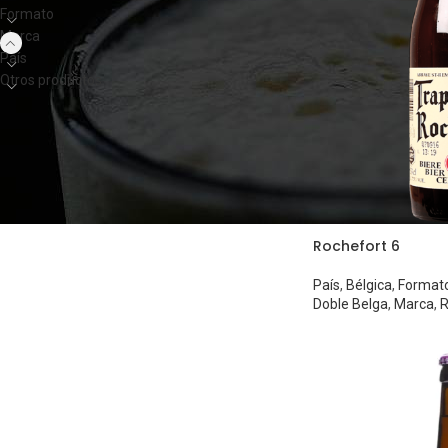
Formato
Marca
País
Otros productos
Rochefort 6
País
,
Bélgica
,
Format
Doble Belga
,
Marca
,
R