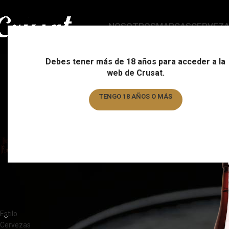
NOSOTROS
MARCAS
CERVEZ
Debes tener más de 18 años para acceder a la
web de Crusat.
ESTILO
C
178 Products
15
TENGO 18 AÑOS O MÁS
TENGO MENOS DE 18 AÑOS
FILTRAR POR MARCA
Home
/
Marca
/
Rochef
Trappistes Rochefort
4
CATEGORÍAS DEL PRODUCTO
Estilo
Cervezas