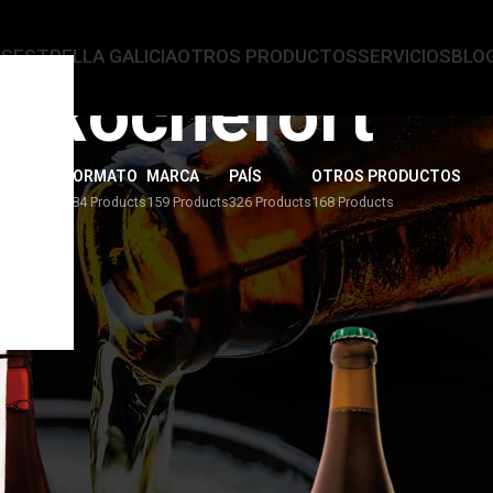
AS
ESTRELLA GALICIA
OTROS PRODUCTOS
SERVICIOS
BLO
Rochefort
ERVEZAS
FORMATO
MARCA
PAÍS
OTROS PRODUCTOS
4 Products
284 Products
159 Products
326 Products
168 Products
ort