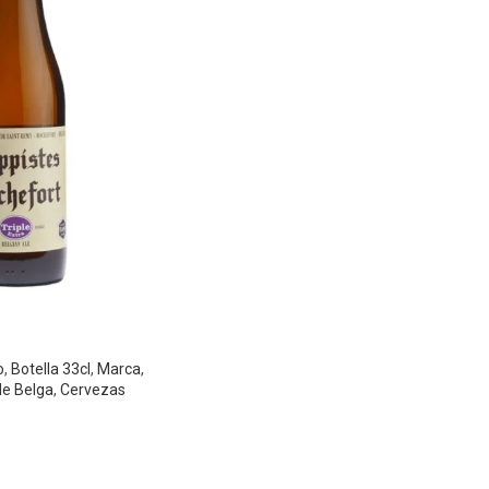
o
,
Botella 33cl
,
Marca
,
le Belga
,
Cervezas