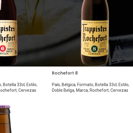
Rochefort 8
o
,
Botella 33cl
,
Estilo
,
País
,
Bélgica
,
Formato
,
Botella 33cl
,
Estilo
,
ochefort
,
Cervezas
Doble Belga
,
Marca
,
Rochefort
,
Cervezas