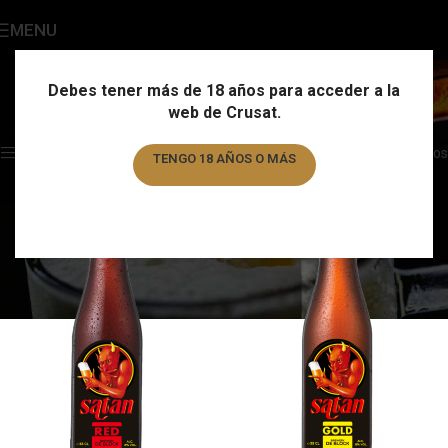
MENU
Satan
Categories
Debes tener más de 18 años para acceder a la
web de Crusat.
Home
/
Marca
/
Satan
Showing all 2 results
Show sidebar
Filtros
TENGO 18 AÑOS O MÁS
TENGO MENOS DE 18 AÑOS