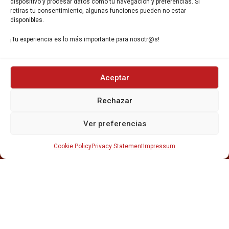
dispositivo y procesar datos como tu navegación y preferencias. Si
retiras tu consentimiento, algunas funciones pueden no estar
disponibles.
¡Tu experiencia es lo más importante para nosotr@s!
INICIO
Aceptar
NOSOTROS
CERVEZAS
Rechazar
ESTRELLA GALICIA
OTROS PRODUCTOS
Ver preferencias
REPARTO EN BARCELONA
HOSTELERÍA Y PEQUEÑA ALIMENTACIÓN
Cookie Policy
Privacy Statement
Impressum
CARTAS DE CERVEZAS Y VINO
CATAS Y FORMACIONES
SERVICIO TÉCNICO
SERVICIO DE ATENCIÓN AL CLIENTE
DISTRIBUCIÓN
CATÁLOGOS
GESTIÓN DE
DENUNCIAS