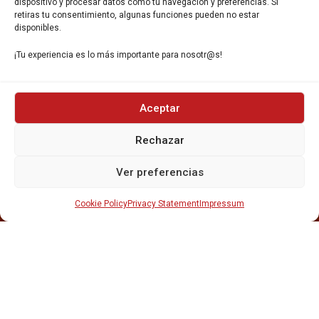
dispositivo y procesar datos como tu navegación y preferencias. Si
retiras tu consentimiento, algunas funciones pueden no estar
disponibles.
¡Tu experiencia es lo más importante para nosotr@s!
INICIO
Aceptar
NOSOTROS
CERVEZAS
Rechazar
ESTRELLA GALICIA
OTROS PRODUCTOS
Ver preferencias
REPARTO EN BARCELONA
HOSTELERÍA Y PEQUEÑA ALIMENTACIÓN
Cookie Policy
Privacy Statement
Impressum
CARTAS DE CERVEZAS Y VINO
CATAS Y FORMACIONES
SERVICIO TÉCNICO
SERVICIO DE ATENCIÓN AL CLIENTE
DISTRIBUCIÓN
CATÁLOGOS
GESTIÓN DE
DENUNCIAS