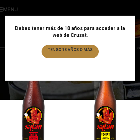
MENU
Satan
Categories
Debes tener más de 18 años para acceder a la
web de Crusat.
Home
/
Marca
/
Satan
Showing all 2 results
Show sidebar
Filtros
TENGO 18 AÑOS O MÁS
TENGO MENOS DE 18 AÑOS