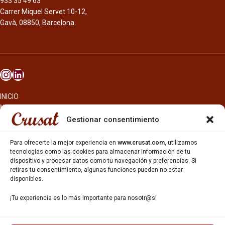
933 35 49 63
Carrer Miquel Servet 10-12,
Gavà, 08850, Barcelona.
INICIO
NOSOTROS
CERVEZAS
Gestionar consentimiento
ESTRELLA GALICIA
OTROS PRODUCTOS
Para ofrecerte la mejor experiencia en
www.crusat.com
, utilizamos
REPARTO EN BARCELONA
tecnologías como las cookies para almacenar información de tu
dispositivo y procesar datos como tu navegación y preferencias. Si
HOSTELERÍA Y PEQUEÑA ALIMENTACIÓN
retiras tu consentimiento, algunas funciones pueden no estar
CARTAS DE CERVEZAS Y VINO
disponibles.
CATAS Y FORMACIONES
SERVICIO TÉCNICO
¡Tu experiencia es lo más importante para nosotr@s!
SERVICIO DE ATENCIÓN AL CLIENTE
DISTRIBUCIÓN
CATÁLOGOS