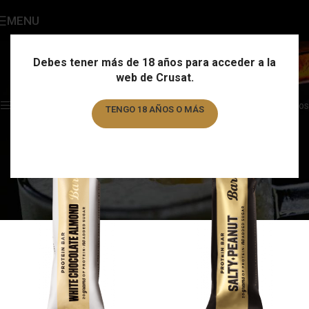
MENU
Barritas
Categories
Debes tener más de 18 años para acceder a la
web de Crusat.
Home
/
Otros productos
/
Barritas
Showing all 6 results
Show sidebar
Filtros
TENGO 18 AÑOS O MÁS
TENGO MENOS DE 18 AÑOS