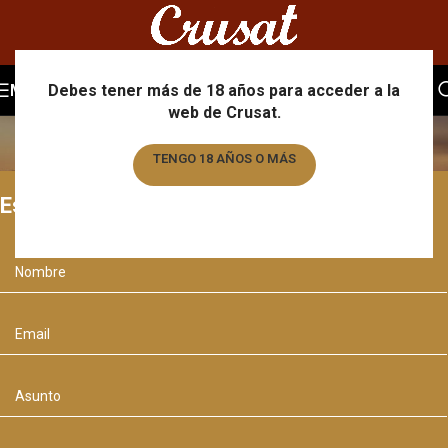
Contacto
MENU
Debes tener más de 18 años para acceder a la
web de Crusat.
Home
/
Contacto
TENGO 18 AÑOS O MÁS
Escríbenos
TENGO MENOS DE 18 AÑOS