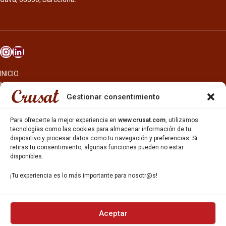
INICIO
NOSOTROS
CERVEZAS
Gestionar consentimiento
ESTRELLA GALICIA
OTROS PRODUCTOS
Para ofrecerte la mejor experiencia en
www.crusat.com
, utilizamos
REPARTO EN BARCELONA
tecnologías como las cookies para almacenar información de tu
dispositivo y procesar datos como tu navegación y preferencias. Si
HOSTELERÍA Y PEQUEÑA ALIMENTACIÓN
retiras tu consentimiento, algunas funciones pueden no estar
CARTAS DE CERVEZAS Y VINO
disponibles.
CATAS Y FORMACIONES
SERVICIO TÉCNICO
¡Tu experiencia es lo más importante para nosotr@s!
SERVICIO DE ATENCIÓN AL CLIENTE
DISTRIBUCIÓN
CATÁLOGOS
GESTIÓN DE
DENUNCIAS
Aceptar