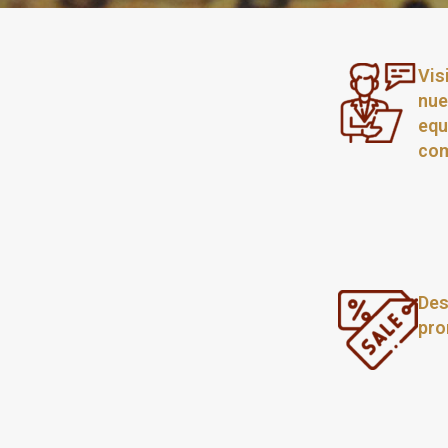
Vis
nue
equ
com
Des
pro