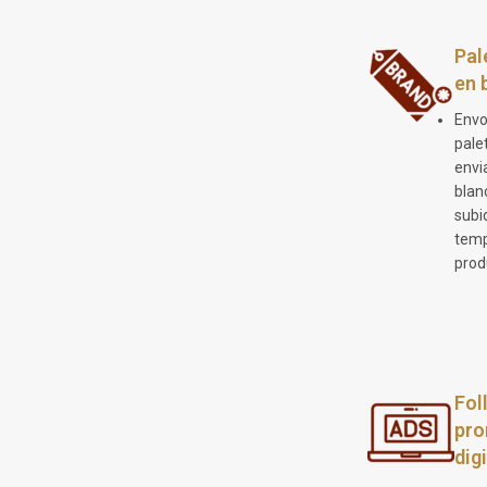
Pal
en 
Envo
pale
envi
blan
subi
temp
prod
Fol
pro
dig