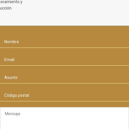
oramiento y
ucción.