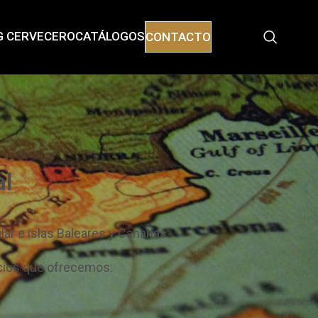
G CERVECERO
CATÁLOGOS
CONTACTO
al
ar e islas Baleares y Canarias.
icios que ofrecemos: