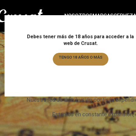
NOSOTROS
MARCAS
CERVEZ
Debes tener más de 18 años para acceder a la
web de Crusat.
TENGO 18 AÑOS O MÁS
TENGO MENOS DE 18 AÑOS
Un red c
Nuestra red de distribución continúa expendié
Estamos en constante expansión, e