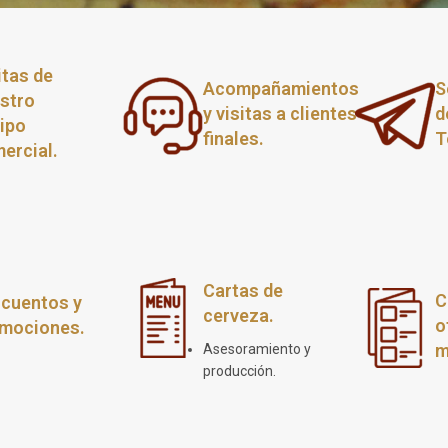
itas de
Acompañamientos
S
stro
y visitas a clientes
d
ipo
finales.
T
ercial.
Cartas de
C
cuentos y
cerveza.
o
mociones.
m
Asesoramiento y
producción.