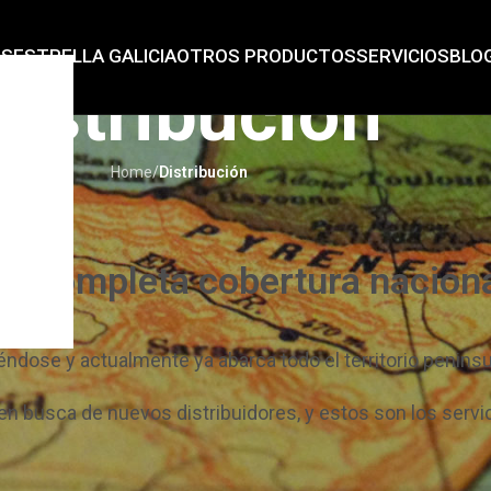
AS
ESTRELLA GALICIA
OTROS PRODUCTOS
SERVICIOS
BLO
Distribución
Home
/
Distribución
on completa cobertura nacion
ndose y actualmente ya abarca todo el territorio peninsul
n busca de nuevos distribuidores, y estos son los serv