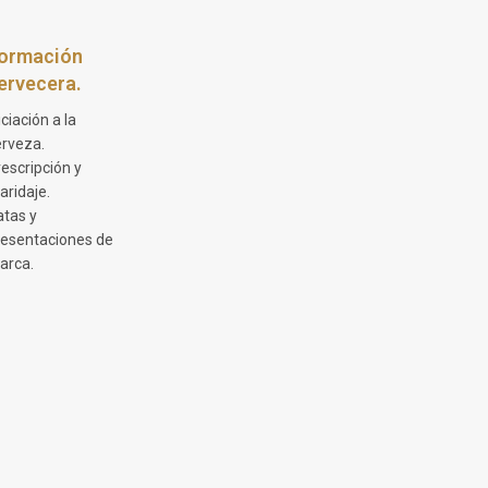
ormación
ervecera.
iciación a la
erveza.
escripción y
aridaje.
atas y
resentaciones de
arca.