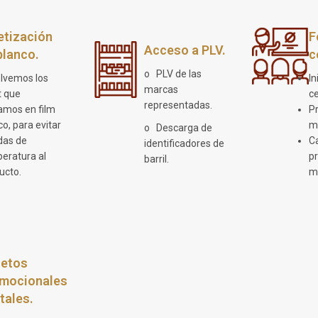
etización
F
Acceso a PLV.
blanco.
c
o PLV de las
lvemos los
In
marcas
t que
c
representadas.
amos en film
Pr
co, para evitar
m
o Descarga de
das de
C
identificadores de
eratura al
p
barril.
ucto.
m
letos
mocionales
itales.