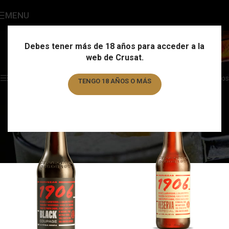
MENU
Cervezas
Categories
Debes tener más de 18 años para acceder a la
web de Crusat.
Home
/
Cervezas
Showing 1–12 of 326 results
Show sidebar
Filtros
TENGO 18 AÑOS O MÁS
TENGO MENOS DE 18 AÑOS