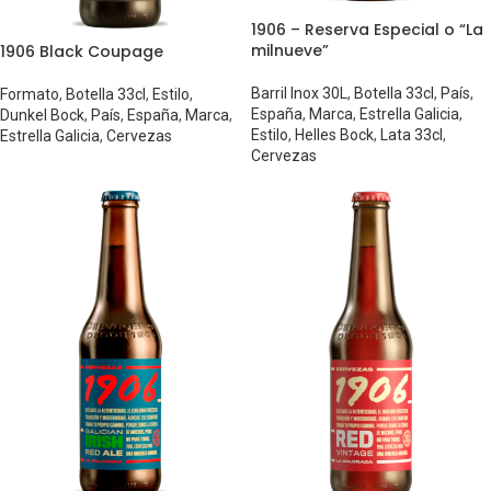
1906 – Reserva Especial o “La
milnueve”
1906 Black Coupage
Barril Inox 30L
,
Botella 33cl
,
País
,
Formato
,
Botella 33cl
,
Estilo
,
España
,
Marca
,
Estrella Galicia
,
Dunkel Bock
,
País
,
España
,
Marca
,
Estilo
,
Helles Bock
,
Lata 33cl
,
Estrella Galicia
,
Cervezas
Cervezas