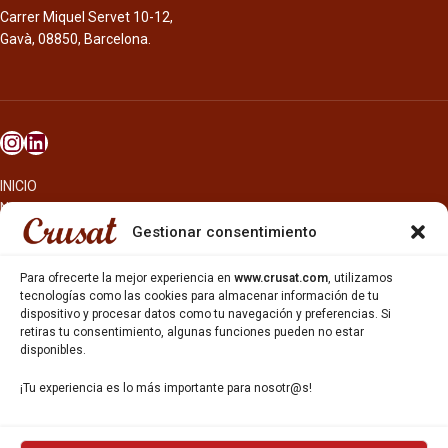
Carrer Miquel Servet 10-12,
Gavà, 08850, Barcelona.
INICIO
NOSOTROS
CERVEZAS
Gestionar consentimiento
ESTRELLA GALICIA
OTROS PRODUCTOS
Para ofrecerte la mejor experiencia en
www.crusat.com
, utilizamos
REPARTO EN BARCELONA
tecnologías como las cookies para almacenar información de tu
dispositivo y procesar datos como tu navegación y preferencias. Si
HOSTELERÍA Y PEQUEÑA ALIMENTACIÓN
retiras tu consentimiento, algunas funciones pueden no estar
CARTAS DE CERVEZAS Y VINO
disponibles.
CATAS Y FORMACIONES
SERVICIO TÉCNICO
¡Tu experiencia es lo más importante para nosotr@s!
SERVICIO DE ATENCIÓN AL CLIENTE
DISTRIBUCIÓN
CATÁLOGOS