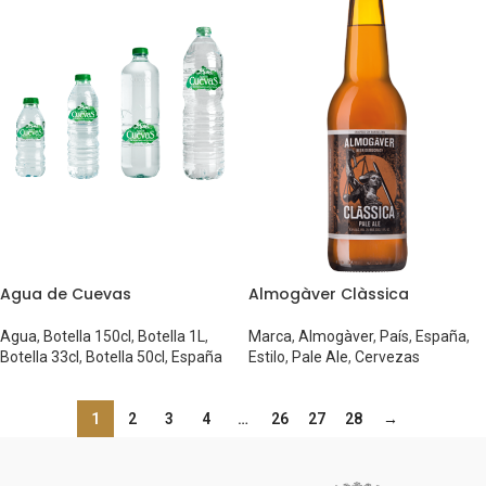
Agua de Cuevas
Almogàver Clàssica
Agua
,
Botella 150cl
,
Botella 1L
,
Marca
,
Almogàver
,
País
,
España
,
Botella 33cl
,
Botella 50cl
,
España
Estilo
,
Pale Ale
,
Cervezas
1
2
3
4
…
26
27
28
→