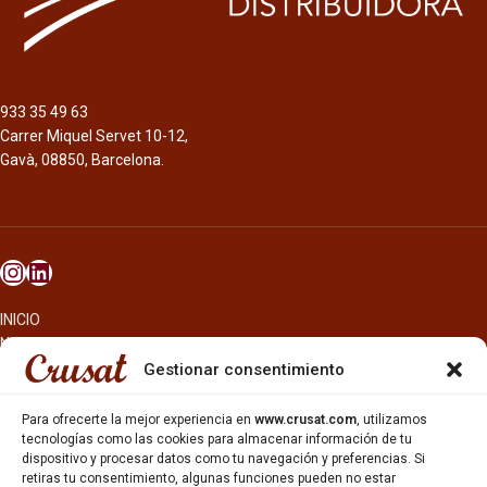
Formato
Botella 33cl.
Botella 75cl.
Barril Inox 20l.
933 35 49 63
Carrer Miquel Servet 10-12,
Complejas notas de caramelo, malta
tostada, café y avellanas. Sabor que
Gavà, 08850, Barcelona.
deja una buena y completa
sensación en boca con notas de
chocolate, caramelo y alcohol.
Acabado agridulce y muy largo.
INICIO
NOSOTROS
CERVEZAS
Gestionar consentimiento
ESTRELLA GALICIA
OTROS PRODUCTOS
Para ofrecerte la mejor experiencia en
www.crusat.com
, utilizamos
REPARTO EN BARCELONA
tecnologías como las cookies para almacenar información de tu
dispositivo y procesar datos como tu navegación y preferencias. Si
HOSTELERÍA Y PEQUEÑA ALIMENTACIÓN
retiras tu consentimiento, algunas funciones pueden no estar
CARTAS DE CERVEZAS Y VINO