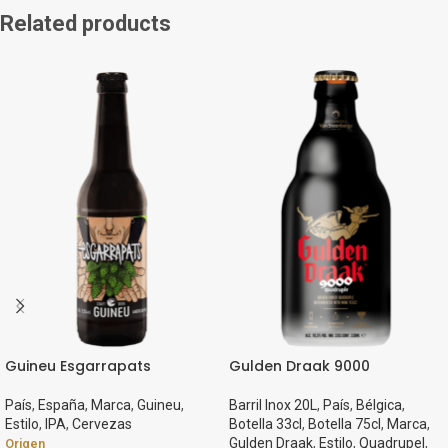
Related products
Guineu Esgarrapats
Gulden Draak 9000
País
,
España
,
Marca
,
Guineu
,
Barril Inox 20L
,
País
,
Bélgica
,
Estilo
,
IPA
,
Cervezas
Botella 33cl
,
Botella 75cl
,
Marca
,
Gulden Draak
,
Estilo
,
Quadrupel
,
Origen