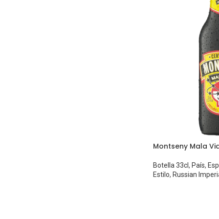
Montseny Mala Vi
Botella 33cl
,
País
,
Es
Estilo
,
Russian Imperi