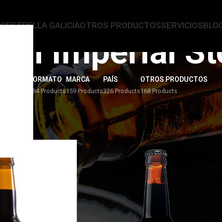
AS
ESTRELLA GALICIA
OTROS PRODUCTOS
SERVICIOS
BLO
an Imperial St
ERVEZAS
FORMATO
MARCA
PAÍS
OTROS PRODUCTOS
4 Products
284 Products
159 Products
326 Products
168 Products
 Imperial Stout