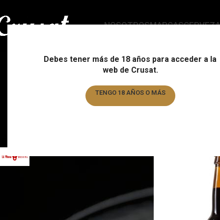
NOSOTROS
MARCAS
CERVEZ
Russi
Debes tener más de 18 años para acceder a la
web de Crusat.
ESTILO
C
178 Products
15
TENGO 18 AÑOS O MÁS
TENGO MENOS DE 18 AÑOS
FILTRAR POR MARCA
Home
/
Estilo
/
Russian
Guineu
1
La pirata
2
Montseny
1
CATEGORÍAS DEL PRODUCTO