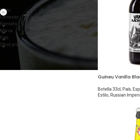
Estilo
Cervezas
Formato
Marca
País
Otros productos
Guineu Vanilla Bla
Botella 33cl
,
País
,
Es
Estilo
,
Russian Imperi