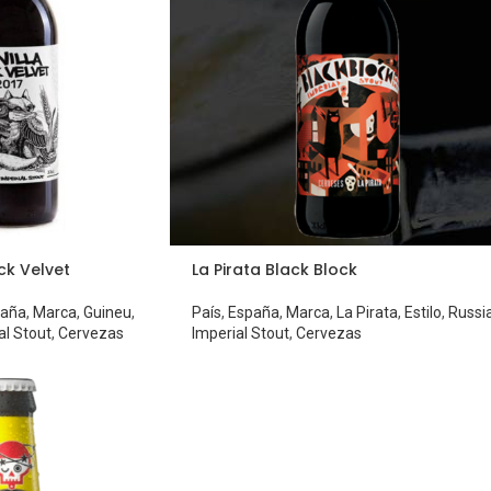
ck Velvet
La Pirata Black Block
paña
,
Marca
,
Guineu
,
País
,
España
,
Marca
,
La Pirata
,
Estilo
,
Russi
al Stout
,
Cervezas
Imperial Stout
,
Cervezas