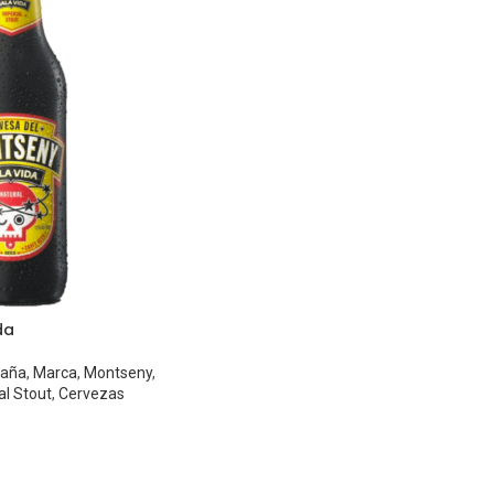
da
paña
,
Marca
,
Montseny
,
al Stout
,
Cervezas