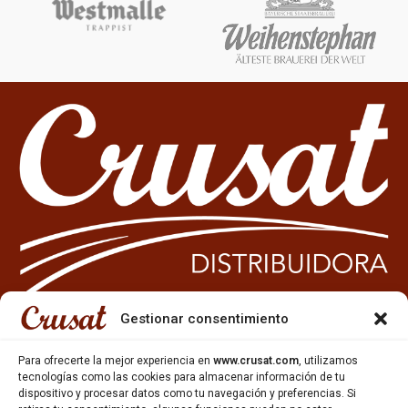
Gestionar consentimiento
933 35 49 63
Para ofrecerte la mejor experiencia en
www.crusat.com
, utilizamos
Carrer Miquel Servet 10-12,
tecnologías como las cookies para almacenar información de tu
Gavà, 08850, Barcelona.
dispositivo y procesar datos como tu navegación y preferencias. Si