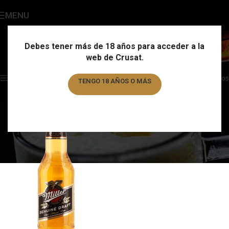
MENU
Miller
Categories
Debes tener más de 18 años para acceder a la
web de Crusat.
Home
/
Marca
/
Miller
Showing the single result
Show sidebar
Filtros
TENGO 18 AÑOS O MÁS
TENGO MENOS DE 18 AÑOS