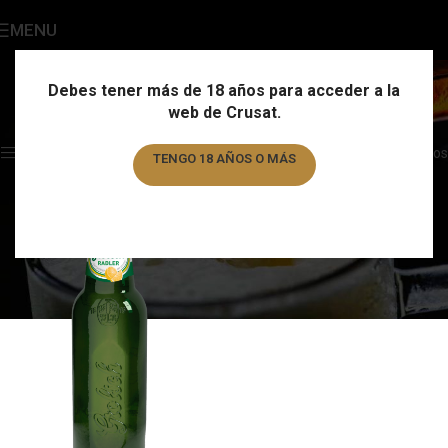
MENU
Radler
Categories
Debes tener más de 18 años para acceder a la
web de Crusat.
Home
/
Estilo
/
Radler
Showing the single result
Show sidebar
Filtros
TENGO 18 AÑOS O MÁS
TENGO MENOS DE 18 AÑOS