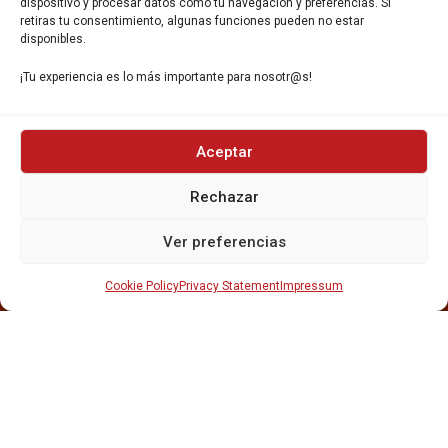
dispositivo y procesar datos como tu navegación y preferencias. Si
retiras tu consentimiento, algunas funciones pueden no estar
disponibles.
¡Tu experiencia es lo más importante para nosotr@s!
INICIO
Aceptar
NOSOTROS
CERVEZAS
Rechazar
ESTRELLA GALICIA
OTROS PRODUCTOS
Ver preferencias
REPARTO EN BARCELONA
HOSTELERÍA Y PEQUEÑA ALIMENTACIÓN
Cookie Policy
Privacy Statement
Impressum
CARTAS DE CERVEZAS Y VINO
CATAS Y FORMACIONES
SERVICIO TÉCNICO
SERVICIO DE ATENCIÓN AL CLIENTE
DISTRIBUCIÓN
CATÁLOGOS
GESTIÓN DE
DENUNCIAS