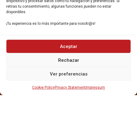
dispositivo y procesar datos como tu navegación y preferencias. Si
retiras tu consentimiento, algunas funciones pueden no estar
disponibles.
¡Tu experiencia es lo más importante para nosotr@s!
INICIO
Aceptar
NOSOTROS
CERVEZAS
Rechazar
ESTRELLA GALICIA
OTROS PRODUCTOS
Ver preferencias
REPARTO EN BARCELONA
HOSTELERÍA Y PEQUEÑA ALIMENTACIÓN
Cookie Policy
Privacy Statement
Impressum
CARTAS DE CERVEZAS Y VINO
CATAS Y FORMACIONES
SERVICIO TÉCNICO
SERVICIO DE ATENCIÓN AL CLIENTE
DISTRIBUCIÓN
CATÁLOGOS
GESTIÓN DE
DENUNCIAS