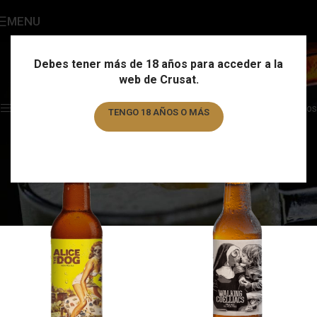
MENU
La Calavera
Categories
Debes tener más de 18 años para acceder a la
web de Crusat.
Home
/
Marca
/
La Calavera
Showing all 2 results
Show sidebar
Filtros
TENGO 18 AÑOS O MÁS
TENGO MENOS DE 18 AÑOS