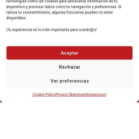
Gavà, 08850, Barcelona.
tecnologías como las cookies para almacenar información de tu
dispositivo y procesar datos como tu navegación y preferencias. Si
retiras tu consentimiento, algunas funciones pueden no estar
disponibles.
¡Tu experiencia es lo más importante para nosotr@s!
INICIO
Aceptar
NOSOTROS
CERVEZAS
Rechazar
ESTRELLA GALICIA
OTROS PRODUCTOS
Ver preferencias
REPARTO EN BARCELONA
HOSTELERÍA Y PEQUEÑA ALIMENTACIÓN
CARTAS DE CERVEZAS Y VINO
Cookie Policy
Privacy Statement
Impressum
CATAS Y FORMACIONES
SERVICIO TÉCNICO
SERVICIO DE ATENCIÓN AL CLIENTE
DISTRIBUCIÓN
CATÁLOGOS
GESTIÓN DE
DENUNCIAS