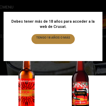
MENU
Amber Ale
Categories
Debes tener más de 18 años para acceder a la
web de Crusat.
Home
/
Estilo
/
Amber Ale
Showing all 2 results
Show sidebar
Filtros
TENGO 18 AÑOS O MÁS
TENGO MENOS DE 18 AÑOS