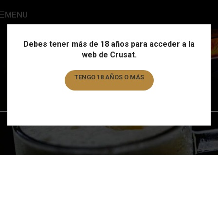
MENU
Dolium 20L
Categories
Debes tener más de 18 años para acceder a la
web de Crusat.
Home
/
Formato
/
Dolium 20L
TENGO 18 AÑOS O MÁS
No products were found matching your selection.
TENGO MENOS DE 18 AÑOS