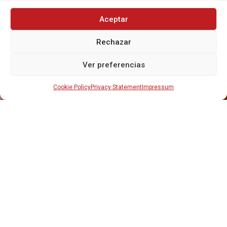
Aceptar
Rechazar
INICIO
NOSOTROS
Ver preferencias
CERVEZAS
ESTRELLA GALICIA
OTROS PRODUCTOS
Cookie Policy
Privacy Statement
Impressum
REPARTO EN BARCELONA
HOSTELERÍA Y PEQUEÑA ALIMENTACIÓN
CARTAS DE CERVEZAS Y VINO
CATAS Y FORMACIONES
SERVICIO TÉCNICO
SERVICIO DE ATENCIÓN AL CLIENTE
DISTRIBUCIÓN
CATÁLOGOS
GESTIÓN DE
DENUNCIAS
DISTRIBUYE CON NOSOTR@S
©CRUSAT, 2026. Todos los derechos reservados.