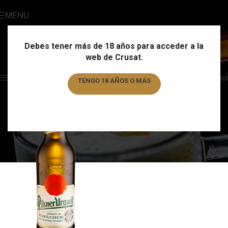
MENU
Pilsner Urquell
Categories
Debes tener más de 18 años para acceder a la
web de Crusat.
Home
/
Marca
/
Pilsner Urquell
Showing the single result
Show sidebar
Filtros
TENGO 18 AÑOS O MÁS
TENGO MENOS DE 18 AÑOS