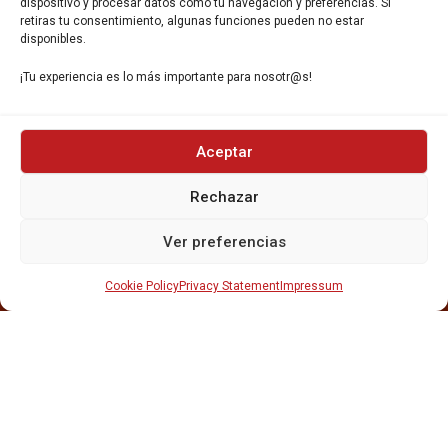
dispositivo y procesar datos como tu navegación y preferencias. Si
retiras tu consentimiento, algunas funciones pueden no estar
disponibles.
¡Tu experiencia es lo más importante para nosotr@s!
INICIO
Aceptar
NOSOTROS
CERVEZAS
Rechazar
ESTRELLA GALICIA
OTROS PRODUCTOS
Ver preferencias
REPARTO EN BARCELONA
HOSTELERÍA Y PEQUEÑA ALIMENTACIÓN
Cookie Policy
Privacy Statement
Impressum
CARTAS DE CERVEZAS Y VINO
CATAS Y FORMACIONES
SERVICIO TÉCNICO
SERVICIO DE ATENCIÓN AL CLIENTE
DISTRIBUCIÓN
CATÁLOGOS
GESTIÓN DE
DENUNCIAS