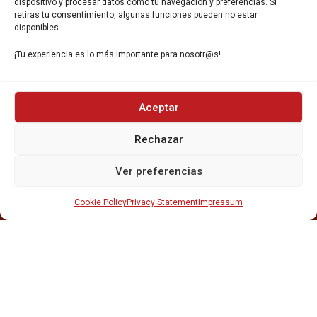
dispositivo y procesar datos como tu navegación y preferencias. Si
retiras tu consentimiento, algunas funciones pueden no estar
disponibles.
¡Tu experiencia es lo más importante para nosotr@s!
INICIO
Aceptar
NOSOTROS
CERVEZAS
Rechazar
ESTRELLA GALICIA
OTROS PRODUCTOS
Ver preferencias
REPARTO EN BARCELONA
HOSTELERÍA Y PEQUEÑA ALIMENTACIÓN
Cookie Policy
Privacy Statement
Impressum
CARTAS DE CERVEZAS Y VINO
CATAS Y FORMACIONES
SERVICIO TÉCNICO
SERVICIO DE ATENCIÓN AL CLIENTE
DISTRIBUCIÓN
CATÁLOGOS
GESTIÓN DE
DENUNCIAS