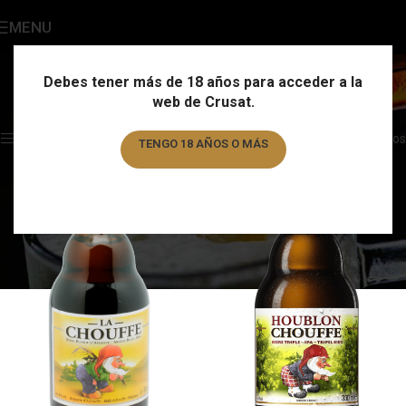
MENU
La Chouffe
Categories
Debes tener más de 18 años para acceder a la
web de Crusat.
Home
/
Marca
/
La Chouffe
Showing all 2 results
Show sidebar
Filtros
TENGO 18 AÑOS O MÁS
TENGO MENOS DE 18 AÑOS