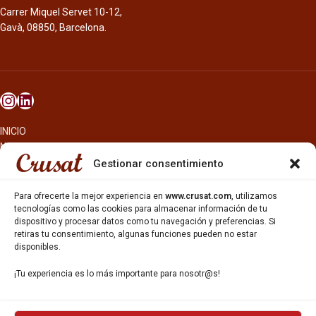
Carrer Miquel Servet 10-12,
Gavà, 08850, Barcelona.
INICIO
NOSOTROS
CERVEZAS
Gestionar consentimiento
ESTRELLA GALICIA
OTROS PRODUCTOS
Para ofrecerte la mejor experiencia en
www.crusat.com
, utilizamos
REPARTO EN BARCELONA
tecnologías como las cookies para almacenar información de tu
dispositivo y procesar datos como tu navegación y preferencias. Si
HOSTELERÍA Y PEQUEÑA ALIMENTACIÓN
retiras tu consentimiento, algunas funciones pueden no estar
CARTAS DE CERVEZAS Y VINO
disponibles.
CATAS Y FORMACIONES
SERVICIO TÉCNICO
¡Tu experiencia es lo más importante para nosotr@s!
SERVICIO DE ATENCIÓN AL CLIENTE
DISTRIBUCIÓN
CATÁLOGOS