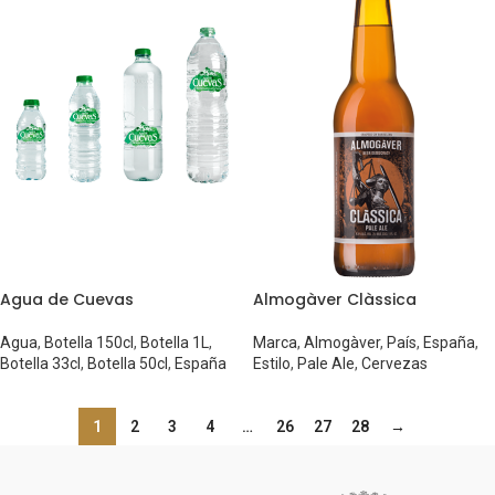
Agua de Cuevas
Almogàver Clàssica
Agua
,
Botella 150cl
,
Botella 1L
,
Marca
,
Almogàver
,
País
,
España
,
Botella 33cl
,
Botella 50cl
,
España
Estilo
,
Pale Ale
,
Cervezas
1
2
3
4
…
26
27
28
→