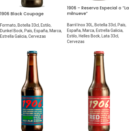
1906 – Reserva Especial o “La
milnueve”
1906 Black Coupage
Barril Inox 30L
,
Botella 33cl
,
País
,
Formato
,
Botella 33cl
,
Estilo
,
España
,
Marca
,
Estrella Galicia
,
Dunkel Bock
,
País
,
España
,
Marca
,
Estilo
,
Helles Bock
,
Lata 33cl
,
Estrella Galicia
,
Cervezas
Cervezas