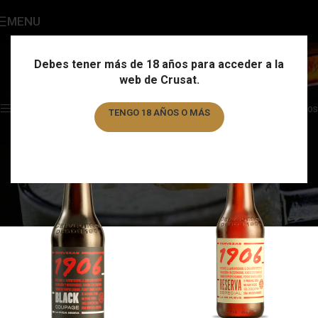
MENU
País
Categories
Debes tener más de 18 años para acceder a la
web de Crusat.
Home
/
País
Showing 1–12 of 326 results
Show sidebar
Filtros
TENGO 18 AÑOS O MÁS
TENGO MENOS DE 18 AÑOS