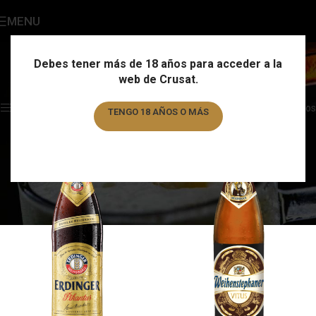
MENU
Weizen Bock
Categories
Debes tener más de 18 años para acceder a la
web de Crusat.
Home
/
Estilo
/
Weizen Bock
Showing all 2 results
Show sidebar
Filtros
TENGO 18 AÑOS O MÁS
TENGO MENOS DE 18 AÑOS