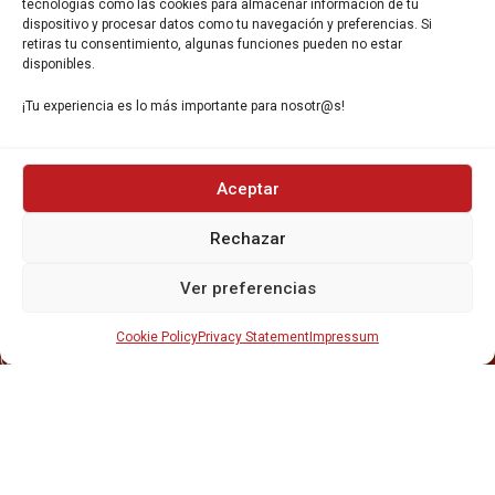
Gavà, 08850, Barcelona.
tecnologías como las cookies para almacenar información de tu
dispositivo y procesar datos como tu navegación y preferencias. Si
retiras tu consentimiento, algunas funciones pueden no estar
disponibles.
¡Tu experiencia es lo más importante para nosotr@s!
INICIO
Aceptar
NOSOTROS
CERVEZAS
Rechazar
ESTRELLA GALICIA
OTROS PRODUCTOS
Ver preferencias
REPARTO EN BARCELONA
HOSTELERÍA Y PEQUEÑA ALIMENTACIÓN
CARTAS DE CERVEZAS Y VINO
Cookie Policy
Privacy Statement
Impressum
CATAS Y FORMACIONES
SERVICIO TÉCNICO
SERVICIO DE ATENCIÓN AL CLIENTE
DISTRIBUCIÓN
CATÁLOGOS
GESTIÓN DE
DENUNCIAS