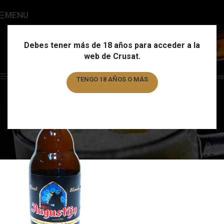
MENU
Augustjin
Categories
Debes tener más de 18 años para acceder a la
web de Crusat.
Home
/
Marca
/
Augustjin
Showing the single result
Show sidebar
Filtros
TENGO 18 AÑOS O MÁS
TENGO MENOS DE 18 AÑOS