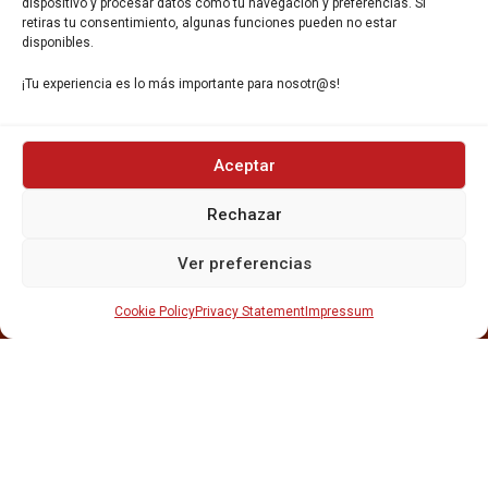
dispositivo y procesar datos como tu navegación y preferencias. Si
retiras tu consentimiento, algunas funciones pueden no estar
disponibles.
¡Tu experiencia es lo más importante para nosotr@s!
INICIO
Aceptar
NOSOTROS
CERVEZAS
Rechazar
ESTRELLA GALICIA
OTROS PRODUCTOS
Ver preferencias
REPARTO EN BARCELONA
HOSTELERÍA Y PEQUEÑA ALIMENTACIÓN
Cookie Policy
Privacy Statement
Impressum
CARTAS DE CERVEZAS Y VINO
CATAS Y FORMACIONES
SERVICIO TÉCNICO
SERVICIO DE ATENCIÓN AL CLIENTE
DISTRIBUCIÓN
CATÁLOGOS
GESTIÓN DE
DENUNCIAS