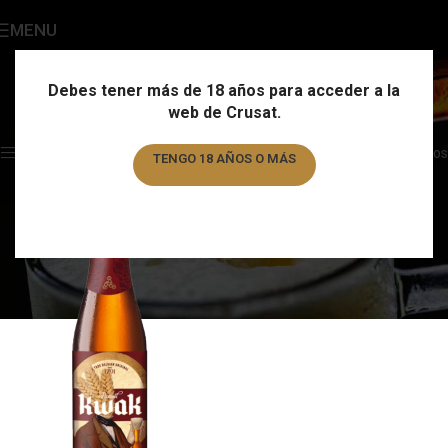
MENU
Kwak
Categories
Debes tener más de 18 años para acceder a la
web de Crusat.
Home
/
Marca
/
Kwak
Showing the single result
Show sidebar
Filtros
TENGO 18 AÑOS O MÁS
TENGO MENOS DE 18 AÑOS