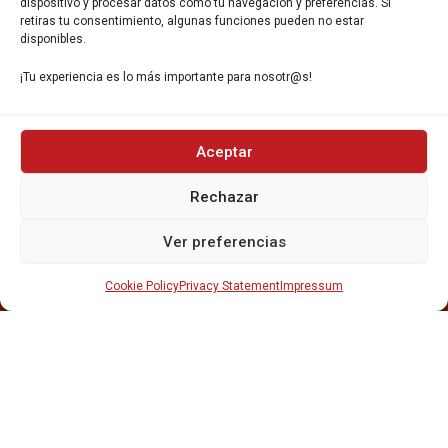
dispositivo y procesar datos como tu navegación y preferencias. Si
retiras tu consentimiento, algunas funciones pueden no estar
disponibles.
¡Tu experiencia es lo más importante para nosotr@s!
INICIO
Aceptar
NOSOTROS
CERVEZAS
Rechazar
ESTRELLA GALICIA
OTROS PRODUCTOS
Ver preferencias
REPARTO EN BARCELONA
HOSTELERÍA Y PEQUEÑA ALIMENTACIÓN
Cookie Policy
Privacy Statement
Impressum
CARTAS DE CERVEZAS Y VINO
CATAS Y FORMACIONES
SERVICIO TÉCNICO
SERVICIO DE ATENCIÓN AL CLIENTE
DISTRIBUCIÓN
CATÁLOGOS
GESTIÓN DE
DENUNCIAS