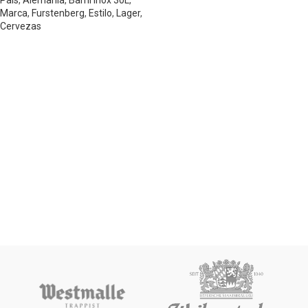
País
,
Alemania
,
Barril Inox 30L
,
Marca
,
Furstenberg
,
Estilo
,
Lager
,
Cervezas