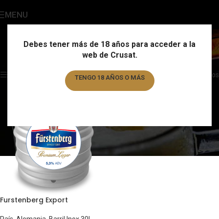
MENU
Furstenberg
Categories
Debes tener más de 18 años para acceder a la
web de Crusat.
Home
/
Marca
/
Furstenberg
Showing the single result
Show sidebar
Filtros
TENGO 18 AÑOS O MÁS
TENGO MENOS DE 18 AÑOS
Furstenberg Export