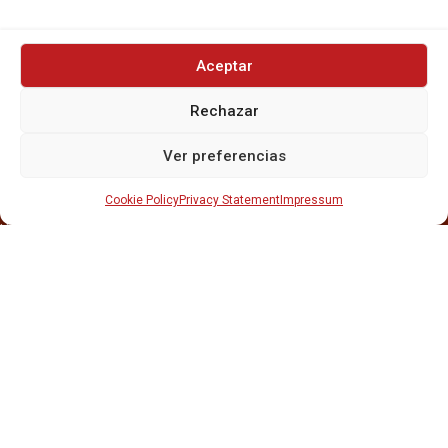
Aceptar
INICIO
Rechazar
NOSOTROS
CERVEZAS
Ver preferencias
ESTRELLA GALICIA
OTROS PRODUCTOS
Cookie Policy
Privacy Statement
Impressum
REPARTO EN BARCELONA
HOSTELERÍA Y PEQUEÑA ALIMENTACIÓN
CARTAS DE CERVEZAS Y VINO
CATAS Y FORMACIONES
SERVICIO TÉCNICO
SERVICIO DE ATENCIÓN AL CLIENTE
DISTRIBUCIÓN
CATÁLOGOS
GESTIÓN DE
DENUNCIAS
DISTRIBUYE CON NOSOTR@S
©CRUSAT, 2026. Todos los derechos reservados.