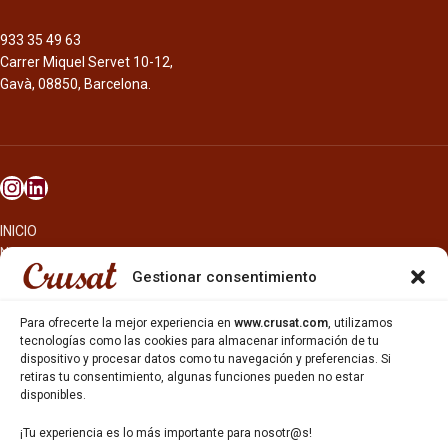
933 35 49 63
Carrer Miquel Servet 10-12,
Gavà, 08850, Barcelona.
INICIO
NOSOTROS
CERVEZAS
Gestionar consentimiento
ESTRELLA GALICIA
OTROS PRODUCTOS
Para ofrecerte la mejor experiencia en
www.crusat.com
, utilizamos
REPARTO EN BARCELONA
tecnologías como las cookies para almacenar información de tu
dispositivo y procesar datos como tu navegación y preferencias. Si
HOSTELERÍA Y PEQUEÑA ALIMENTACIÓN
retiras tu consentimiento, algunas funciones pueden no estar
CARTAS DE CERVEZAS Y VINO
disponibles.
CATAS Y FORMACIONES
SERVICIO TÉCNICO
¡Tu experiencia es lo más importante para nosotr@s!