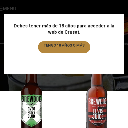
MENU
BrewDog
Categories
Debes tener más de 18 años para acceder a la
web de Crusat.
Home
/
Marca
/
BrewDog
Showing all 7 results
Show sidebar
Filtros
TENGO 18 AÑOS O MÁS
TENGO MENOS DE 18 AÑOS