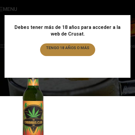
MENU
Cannabis Red
Categories
Debes tener más de 18 años para acceder a la
web de Crusat.
Home
/
Marca
/
Cannabis Red
Showing the single result
Show sidebar
Filtros
TENGO 18 AÑOS O MÁS
TENGO MENOS DE 18 AÑOS