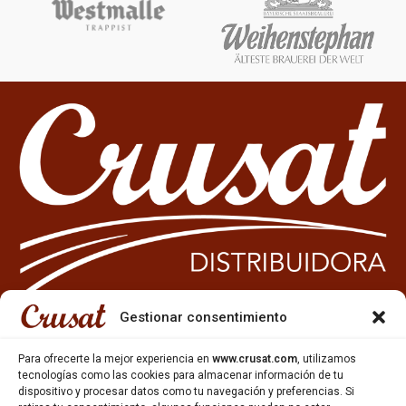
Gestionar consentimiento
933 35 49 63
Para ofrecerte la mejor experiencia en
www.crusat.com
, utilizamos
Carrer Miquel Servet 10-12,
tecnologías como las cookies para almacenar información de tu
Gavà, 08850, Barcelona.
dispositivo y procesar datos como tu navegación y preferencias. Si