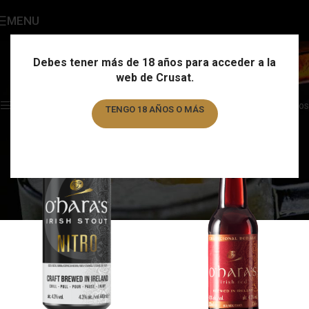
MENU
O'Hara's
Categories
Debes tener más de 18 años para acceder a la
web de Crusat.
Home
/
Marca
/
O'Hara's
Showing all 3 results
Show sidebar
Filtros
TENGO 18 AÑOS O MÁS
TENGO MENOS DE 18 AÑOS