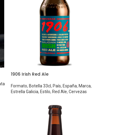
e”
1906 Irish Red Ale
ata
Formato
,
Botella 33cl
,
País
,
España
,
Marca
,
Estrella Galicia
,
Estilo
,
Red Ale
,
Cervezas