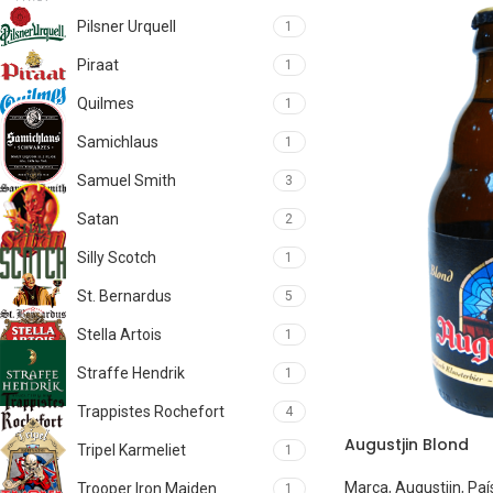
Pilsner Urquell
1
Piraat
1
Quilmes
1
Samichlaus
1
Samuel Smith
3
Satan
2
Silly Scotch
1
St. Bernardus
5
Stella Artois
1
Straffe Hendrik
1
Trappistes Rochefort
4
Augustjin Blond
Tripel Karmeliet
1
Marca
,
Augustjin
,
Paí
Trooper Iron Maiden
1