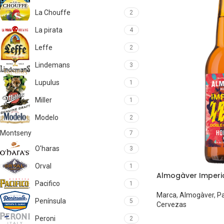
La Chouffe
2
La pirata
4
Leffe
2
Lindemans
3
Lupulus
1
Miller
1
Modelo
2
Montseny
7
O'haras
3
Orval
1
Almogàver Imperia
Pacifico
1
Marca
,
Almogàver
,
Pa
Península
5
Cervezas
Peroni
2