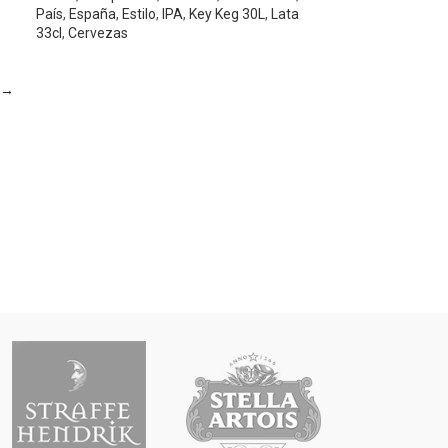
País
,
España
,
Estilo
,
IPA
,
Key Keg 30L
,
Lata
33cl
,
Cervezas
→