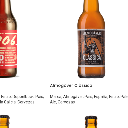
Almogàver Clàssica
,
Estilo
,
Doppelbock
,
País
,
Marca
,
Almogàver
,
País
,
España
,
Estilo
,
Pal
la Galicia
,
Cervezas
Ale
,
Cervezas