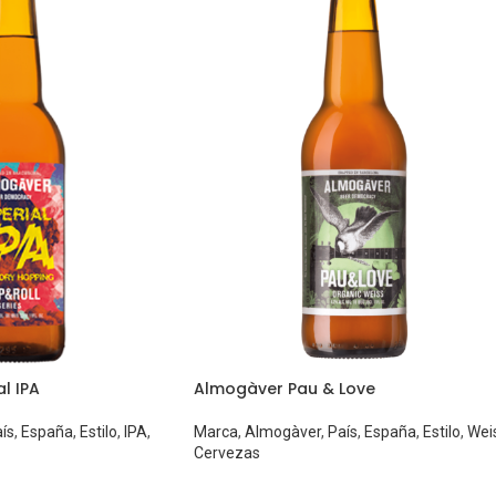
l IPA
Almogàver Pau & Love
ís
,
España
,
Estilo
,
IPA
,
Marca
,
Almogàver
,
País
,
España
,
Estilo
,
Wei
Cervezas