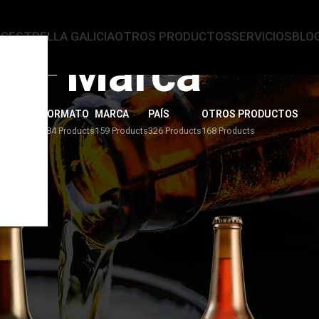
AS
ESTRELLA GALICIA
OTROS PRODUCTOS
SERVICIOS
BLO
Marca
ERVEZAS
FORMATO
MARCA
PAÍS
OTROS PRODUCTOS
4 Products
284 Products
159 Products
326 Products
168 Products