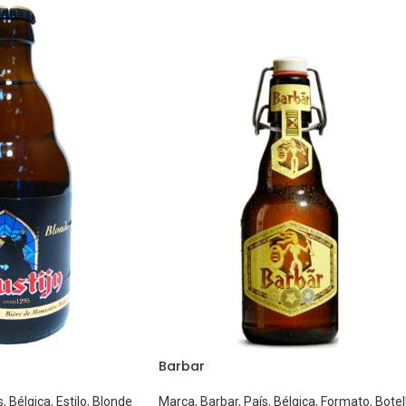
Barbar
s
,
Bélgica
,
Estilo
,
Blonde
Marca
,
Barbar
,
País
,
Bélgica
,
Formato
,
Botel