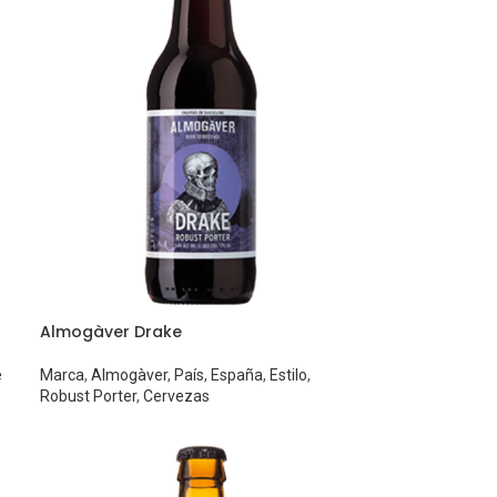
Almogàver Drake
e
Marca
,
Almogàver
,
País
,
España
,
Estilo
,
Robust Porter
,
Cervezas