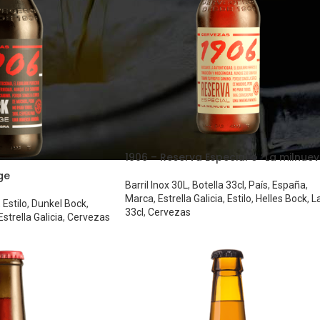
1906 – Reserva Especial o “La milnuev
ge
Barril Inox 30L
,
Botella 33cl
,
País
,
España
,
Marca
,
Estrella Galicia
,
Estilo
,
Helles Bock
,
L
,
Estilo
,
Dunkel Bock
,
33cl
,
Cervezas
Estrella Galicia
,
Cervezas