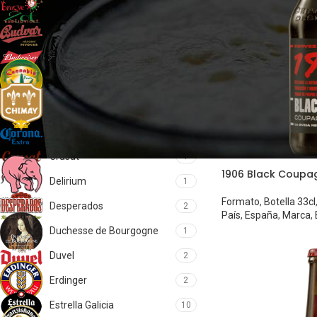
Brugse Zot
2
Budejovicky Budvar
2
Budweiser
1
Cannabis
1
Chimay
5
Corona
1
Crusat
1
1906 Black Coupa
Delirium
1
Formato
,
Botella 33cl
Desperados
2
País
,
España
,
Marca
,
Duchesse de Bourgogne
1
Duvel
2
Erdinger
2
Estrella Galicia
10