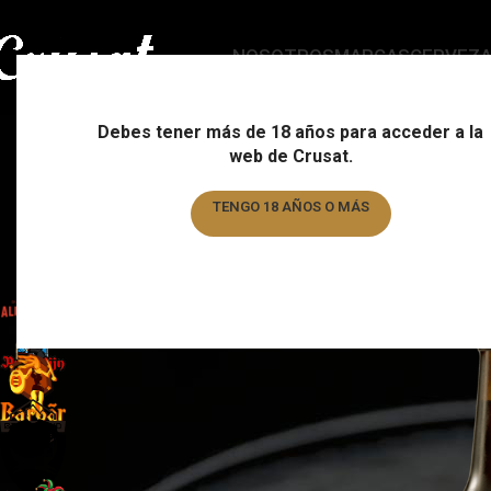
NOSOTROS
MARCAS
CERVEZ
Debes tener más de 18 años para acceder a la
web de Crusat.
ESTILO
C
178 Products
15
TENGO 18 AÑOS O MÁS
TENGO MENOS DE 18 AÑOS
FILTRAR POR MARCA
Home
/
Marca
Almogàver
6
Augustijn
1
Barbar
1
Basqueland
6
Brewdog
6