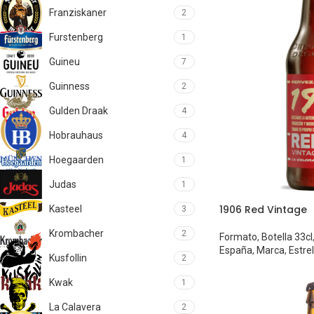
Franziskaner
2
Furstenberg
1
Guineu
7
Guinness
2
Gulden Draak
4
Hobrauhaus
4
Hoegaarden
1
Judas
1
1906 Red Vintage
Kasteel
3
Krombacher
2
Formato
,
Botella 33cl
España
,
Marca
,
Estrel
Kusfollin
2
Kwak
1
La Calavera
2