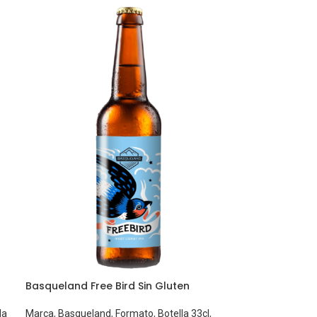
Basqueland Free Bird Sin Gluten
la
Marca
,
Basqueland
,
Formato
,
Botella 33cl
,