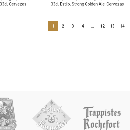
 33cl
,
Cervezas
33cl
,
Estilo
,
Strong Golden Ale
,
Cervezas
1
2
3
4
…
12
13
14