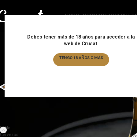
NOSOTROS
MARCAS
CERVEZ
B
Debes tener más de 18 años para acceder a la
web de Crusat.
ESTILO
C
178 Products
15
TENGO 18 AÑOS O MÁS
TENGO MENOS DE 18 AÑOS
FILTRAR POR MARCA
Home
/
Estilo
/
Belgian
Orval
1
CATEGORÍAS DEL PRODUCTO
Estilo
Cervezas