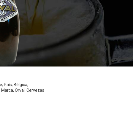
le
,
País
,
Bélgica
,
,
Marca
,
Orval
,
Cervezas