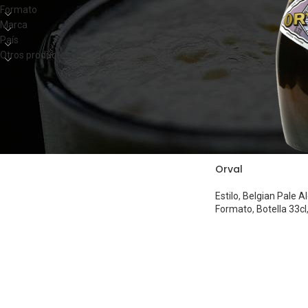
Formato
Marca
País
Otros productos
Orval
Estilo
,
Belgian Pale A
Formato
,
Botella 33cl