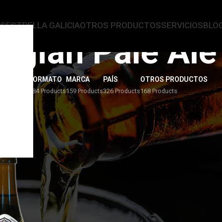
AS
ESTRELLA GALICIA
OTROS PRODUCTOS
SERVICIOS
BLO
elgian Pale Ale
ERVEZAS
FORMATO
MARCA
PAÍS
OTROS PRODUCTOS
4 Products
284 Products
159 Products
326 Products
168 Products
 Pale Ale