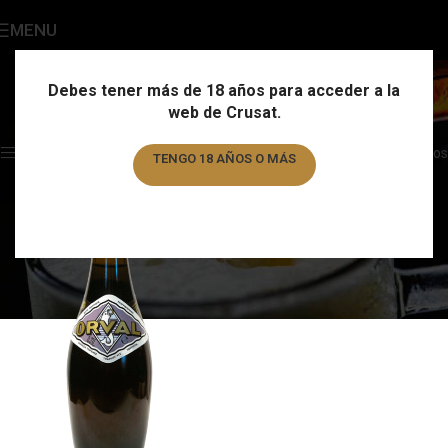
MENU
Belgian Pale Ale
Categories
Debes tener más de 18 años para acceder a la
web de Crusat.
Home
/
Estilo
/
Belgian Pale Ale
Showing the single result
Show sidebar
Filtros
TENGO 18 AÑOS O MÁS
TENGO MENOS DE 18 AÑOS