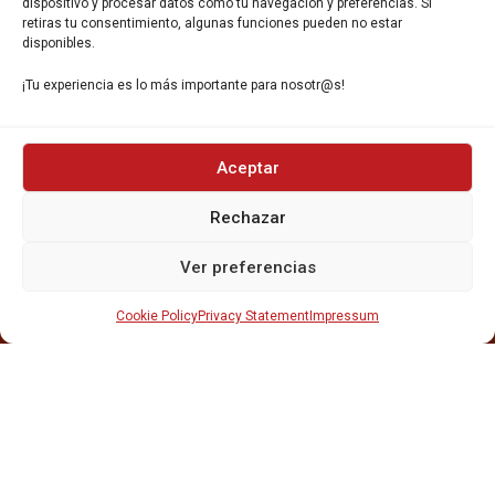
dispositivo y procesar datos como tu navegación y preferencias. Si
retiras tu consentimiento, algunas funciones pueden no estar
disponibles.
¡Tu experiencia es lo más importante para nosotr@s!
INICIO
Aceptar
NOSOTROS
CERVEZAS
Rechazar
ESTRELLA GALICIA
OTROS PRODUCTOS
Ver preferencias
REPARTO EN BARCELONA
HOSTELERÍA Y PEQUEÑA ALIMENTACIÓN
Cookie Policy
Privacy Statement
Impressum
CARTAS DE CERVEZAS Y VINO
CATAS Y FORMACIONES
SERVICIO TÉCNICO
SERVICIO DE ATENCIÓN AL CLIENTE
DISTRIBUCIÓN
CATÁLOGOS
GESTIÓN DE
DENUNCIAS