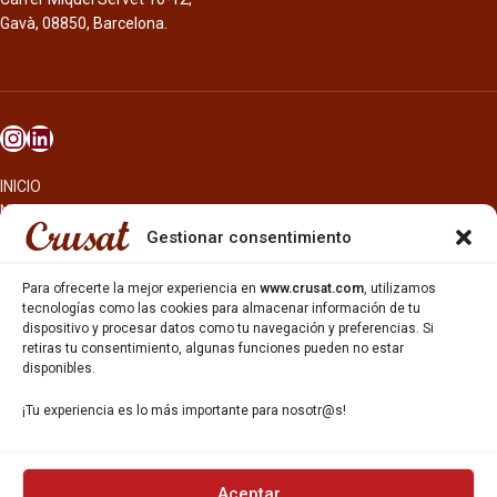
Gavà, 08850, Barcelona.
INICIO
NOSOTROS
CERVEZAS
Gestionar consentimiento
ESTRELLA GALICIA
OTROS PRODUCTOS
Para ofrecerte la mejor experiencia en
www.crusat.com
, utilizamos
REPARTO EN BARCELONA
tecnologías como las cookies para almacenar información de tu
dispositivo y procesar datos como tu navegación y preferencias. Si
HOSTELERÍA Y PEQUEÑA ALIMENTACIÓN
retiras tu consentimiento, algunas funciones pueden no estar
CARTAS DE CERVEZAS Y VINO
disponibles.
CATAS Y FORMACIONES
SERVICIO TÉCNICO
¡Tu experiencia es lo más importante para nosotr@s!
SERVICIO DE ATENCIÓN AL CLIENTE
DISTRIBUCIÓN
CATÁLOGOS
GESTIÓN DE
DENUNCIAS
Aceptar