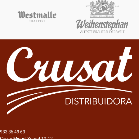
Pale Ale
Pilsen
Graduación Alcohólica
Graduación Alcohólica
4,5%
5,4%
Cerveza Pale Ale Clásica con un sólo
Cerveza de estilo pils. Cerveza del
lúpulo Cascade. Nacida en Barcelona
pueblo y para el pueblo. De baja
hace 10 años. Es refrescante con
fermentación, con un mínimo de 60
cuerpo y sabor intenso, los aromas a
días de maduración a 0ºC. Compleja,
pan dan paso a notas afrutadas y
equilibrada entre la malta y el lúpulo,
final amargo.
refrescante y limpia.
933 35 49 63
Carrer Miquel Servet 10-12,