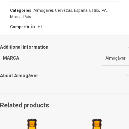
Categories:
Almogàver
,
Cervezas
,
España
,
Estilo
,
IPA
,
Marca
,
País
Compartir
Additional information
MARCA
Almogàver
About Almogàver
Related products