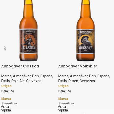
Almogàver Clàssica
Almogàver Volksbier
Marca
,
Almogàver
,
País
,
España
,
Marca
,
Almogàver
,
País
,
España
,
Estilo
,
Pale Ale
,
Cervezas
Estilo
,
Pilsen
,
Cervezas
Origen
Origen
Cataluña
Cataluña
Marca
Marca
Almogàver
Almogàver
Vista
Vista
rápida
rápida
Estilo
Estilo