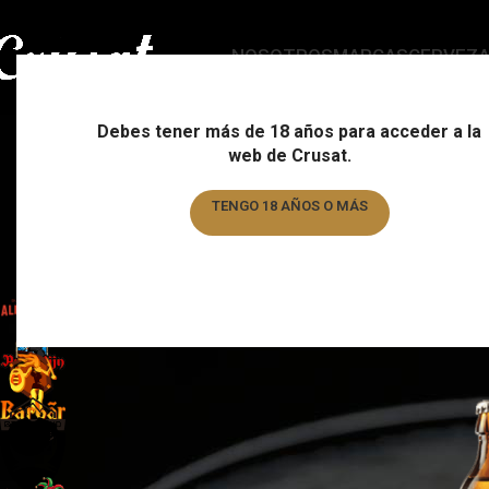
NOSOTROS
MARCAS
CERVEZ
Debes tener más de 18 años para acceder a la
web de Crusat.
ESTILO
C
178 Products
15
TENGO 18 AÑOS O MÁS
TENGO MENOS DE 18 AÑOS
FILTRAR POR MARCA
Home
/
Marca
/
Page 4
Almogàver
6
Augustijn
1
Barbar
1
Basqueland
6
Brewdog
6