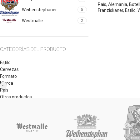
País
,
Alemania
,
Botel
Weihenstephaner
5
Franziskaner
,
Estilo
,
W
Westmalle
2
CATEGORÍAS DEL PRODUCTO
Estilo
Cervezas
Formato
Marca
País
Otros productos