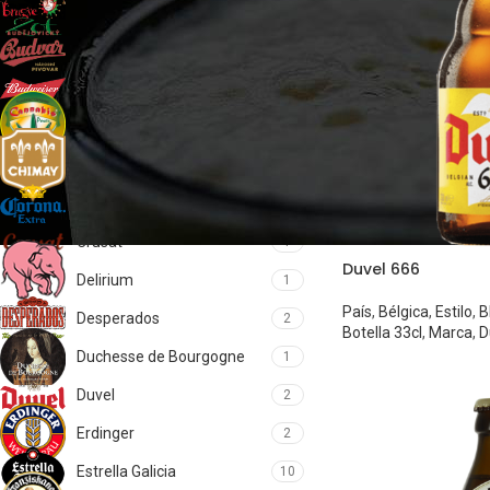
Brugse Zot
2
Budejovicky Budvar
2
Budweiser
1
Cannabis
1
Chimay
5
Corona
1
Crusat
1
Duvel 666
Delirium
1
País
,
Bélgica
,
Estilo
,
B
Desperados
2
Botella 33cl
,
Marca
,
D
Duchesse de Bourgogne
1
Duvel
2
Erdinger
2
Estrella Galicia
10