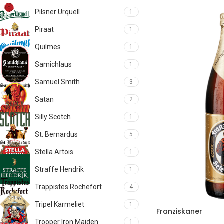
Pilsner Urquell
1
Piraat
1
Quilmes
1
Samichlaus
1
Samuel Smith
3
Satan
2
Silly Scotch
1
St. Bernardus
5
Stella Artois
1
Straffe Hendrik
1
Trappistes Rochefort
4
Tripel Karmeliet
1
Franziskaner
Trooper Iron Maiden
1