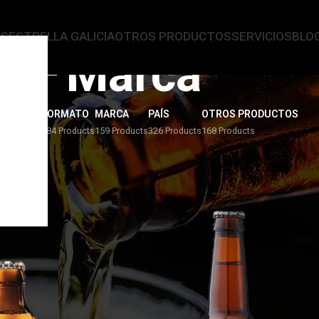
AS
ESTRELLA GALICIA
OTROS PRODUCTOS
SERVICIOS
BLO
Marca
ERVEZAS
FORMATO
MARCA
PAÍS
OTROS PRODUCTOS
4 Products
284 Products
159 Products
326 Products
168 Products