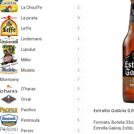
La Chouffe
2
La pirata
4
Leffe
2
Lindemans
3
Lupulus
1
Miller
1
Modelo
2
Montseny
7
O'haras
3
Orval
1
Pacifico
1
Estrella Galicia 0
Península
5
Formato
,
Botella 33cl
Estrella Galicia
,
Estilo
,
Peroni
2