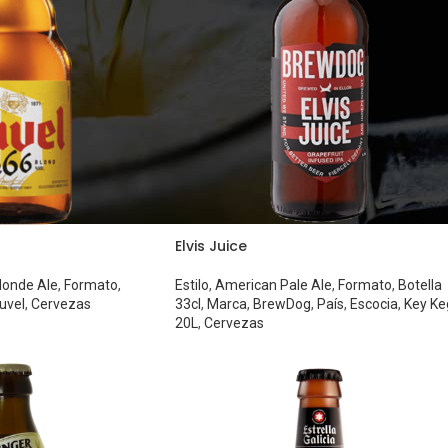
Elvis Juice
londe Ale
,
Formato
,
Estilo
,
American Pale Ale
,
Formato
,
Botella
uvel
,
Cervezas
33cl
,
Marca
,
BrewDog
,
País
,
Escocia
,
Key Ke
20L
,
Cervezas