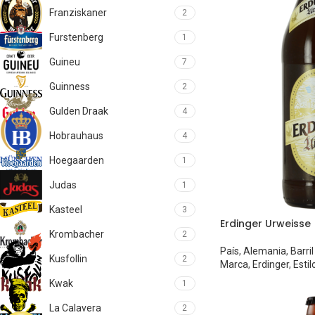
Franziskaner
2
Furstenberg
1
Guineu
7
Guinness
2
Gulden Draak
4
Hobrauhaus
4
Hoegaarden
1
Judas
1
Kasteel
3
Erdinger Urweisse
Krombacher
2
País
,
Alemania
,
Barri
Kusfollin
2
Marca
,
Erdinger
,
Estil
Kwak
1
La Calavera
2