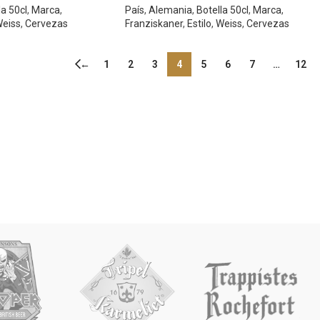
la 50cl
,
Marca
,
País
,
Alemania
,
Botella 50cl
,
Marca
,
eiss
,
Cervezas
Franziskaner
,
Estilo
,
Weiss
,
Cervezas
←
1
2
3
4
5
6
7
…
12