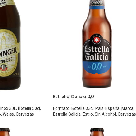
Estrella Galicia 0,0
l Inox 30L
,
Botella 50cl
,
Formato
,
Botella 33cl
,
País
,
España
,
Marca
,
o
,
Weiss
,
Cervezas
Estrella Galicia
,
Estilo
,
Sin Alcohol
,
Cervezas