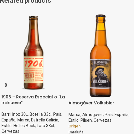
Related products
1906 – Reserva Especial o “La
milnueve”
Almogàver Volksbier
Barril Inox 30L
,
Botella 33cl
,
País
,
Marca
,
Almogàver
,
País
,
España
,
España
,
Marca
,
Estrella Galicia
,
Estilo
,
Pilsen
,
Cervezas
Estilo
,
Helles Bock
,
Lata 33cl
,
Origen
Cervezas
Cataluña