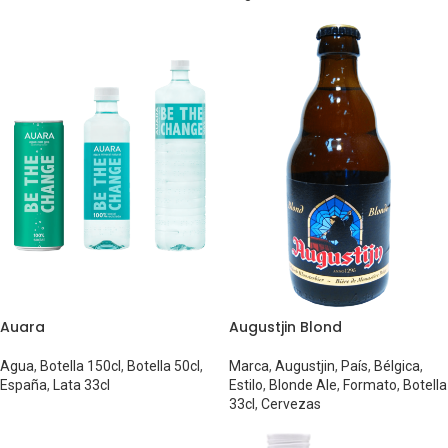
Auara
Augustjin Blond
Agua
,
Botella 150cl
,
Botella 50cl
,
Marca
,
Augustjin
,
País
,
Bélgica
,
España
,
Lata 33cl
Estilo
,
Blonde Ale
,
Formato
,
Botella
33cl
,
Cervezas