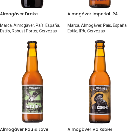
Almogàver Drake
Almogàver Imperial IPA
Marca
,
Almogàver
,
País
,
España
,
Marca
,
Almogàver
,
País
,
España
,
Estilo
,
Robust Porter
,
Cervezas
Estilo
,
IPA
,
Cervezas
Almogàver Pau & Love
Almogàver Volksbier