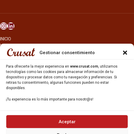
INICIO
NOSOTROS
CERVEZAS
Gestionar consentimiento
ESTRELLA GALICIA
OTROS PRODUCTOS
Para ofrecerte la mejor experiencia en
www.crusat.com
, utilizamos
REPARTO EN BARCELONA
tecnologías como las cookies para almacenar información de tu
dispositivo y procesar datos como tu navegación y preferencias. Si
HOSTELERÍA Y PEQUEÑA ALIMENTACIÓN
retiras tu consentimiento, algunas funciones pueden no estar
CARTAS DE CERVEZAS Y VINO
disponibles.
CATAS Y FORMACIONES
SERVICIO TÉCNICO
¡Tu experiencia es lo más importante para nosotr@s!
SERVICIO DE ATENCIÓN AL CLIENTE
DISTRIBUCIÓN
CATÁLOGOS
GESTIÓN DE
DENUNCIAS
Aceptar