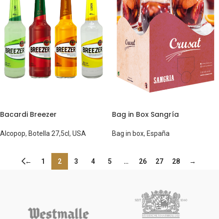
Bacardi Breezer
Bag in Box Sangría
Alcopop
,
Botella 27,5cl
,
USA
Bag in box
,
España
←
1
2
3
4
5
…
26
27
28
→