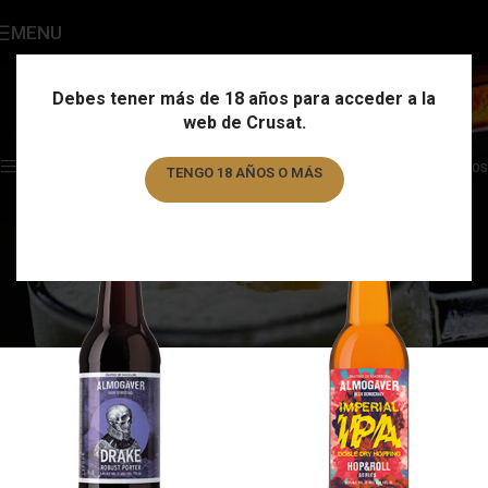
MENU
País
Categories
Debes tener más de 18 años para acceder a la
web de Crusat.
Home
/
País
/
Page 2
Showing 13–24 of 326 results
Show sidebar
Filtros
TENGO 18 AÑOS O MÁS
TENGO MENOS DE 18 AÑOS