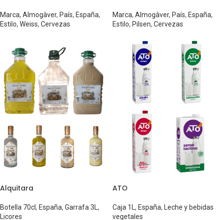
Marca
,
Almogàver
,
País
,
España
,
Marca
,
Almogàver
,
País
,
España
,
Estilo
,
Weiss
,
Cervezas
Estilo
,
Pilsen
,
Cervezas
Alquitara
ATO
Botella 70cl
,
España
,
Garrafa 3L
,
Caja 1L
,
España
,
Leche y bebidas
Licores
vegetales