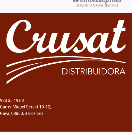
12 x 25cl
Captain Morgan Mojito / Captain
Descripción
Morgan Cola
Bebida alcohol mix de 6,5% alc./vol..
Descripción
Bebidas alcohol mix de origen
estadounidense, de 5% alc./vol., que
cuentan con diversos sabores.
933 35 49 63
Carrer Miquel Servet 10-12,
Gavà, 08850, Barcelona.