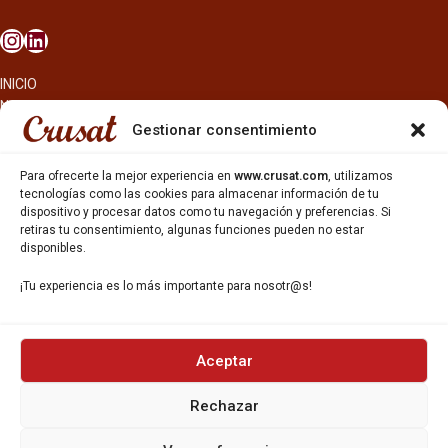
INICIO
NOSOTROS
CERVEZAS
Gestionar consentimiento
ESTRELLA GALICIA
OTROS PRODUCTOS
Para ofrecerte la mejor experiencia en
www.crusat.com
, utilizamos
REPARTO EN BARCELONA
tecnologías como las cookies para almacenar información de tu
dispositivo y procesar datos como tu navegación y preferencias. Si
HOSTELERÍA Y PEQUEÑA ALIMENTACIÓN
retiras tu consentimiento, algunas funciones pueden no estar
CARTAS DE CERVEZAS Y VINO
disponibles.
CATAS Y FORMACIONES
SERVICIO TÉCNICO
¡Tu experiencia es lo más importante para nosotr@s!
SERVICIO DE ATENCIÓN AL CLIENTE
DISTRIBUCIÓN
CATÁLOGOS
GESTIÓN DE
DENUNCIAS
Aceptar
Rechazar
DISTRIBUYE CON NOSOTR@S
©CRUSAT, 2026. Todos los derechos reservados.