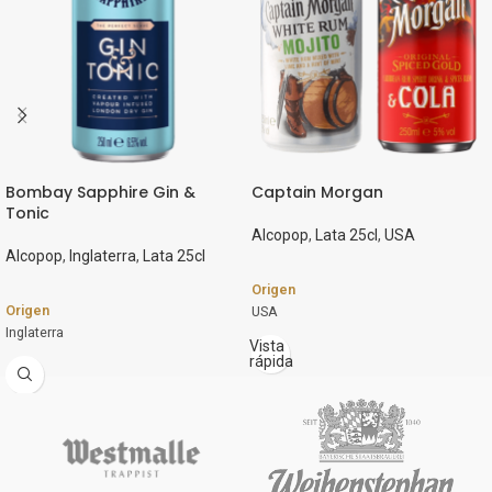
Bombay Sapphire Gin &
Captain Morgan
Tonic
Alcopop
,
Lata 25cl
,
USA
Alcopop
,
Inglaterra
,
Lata 25cl
Origen
Origen
USA
Inglaterra
Marca
Vista
rápida
Marca
Captain Morgan
Bacardi
Estilo
Estilo
Alcohol Mix
Alcohol Mix
Formato
Formato
12 x 25cl