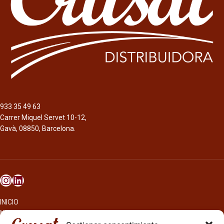
Descripción
Bebidas de alcohol mix de origen
estonio, de 4,7% alc./vol., cuya
fabricación nació en Reino Unido por
el prusiano Albert von Le Coq.
Actualmente es propiedad de la
empresa finlandesa Olvi y produce
muchos tipos de bebidas, incluidas
cervezas, tragos largos , sidras y
refrescos.
933 35 49 63
Carrer Miquel Servet 10-12,
Gavà, 08850, Barcelona.
INICIO
NOSOTROS
CERVEZAS