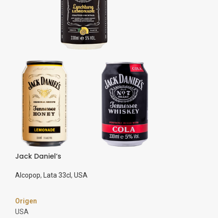
Jack Daniel’s
Miller Genuine 
Alcopop
,
Lata 33cl
,
USA
Botella 33cl
,
Estil
USA
,
Cervezas
Origen
Origen
USA
USA