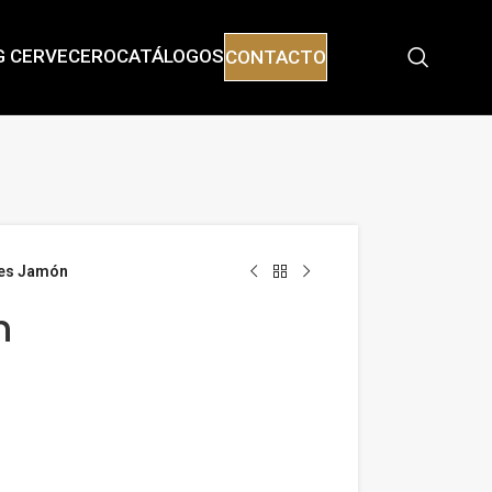
G CERVECERO
CATÁLOGOS
CONTACTO
les Jamón
n