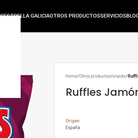
AS
ESTRELLA GALICIA
OTROS PRODUCTOS
SERVICIOS
BLO
Home
/
Otros productos
/
snacks
/
Ruff
Ruffles Jamó
Origen
España