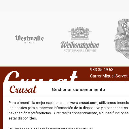
Marca
Marca
Bacardi
Fanta Berry
Estilo
Estilo
Alcohol Mix
Fanta Berry / Fanta 
Formato
Formato
24 x 27,5cl
Lata 35cl
Breezer Bacardi Watermelon / Breezer
Descripción
Bacardi Lemon / Breezer Bacardi Orange /
Bebida gaseosa con 
Breezer Bacardi Lime /
bayas, frambuesas, a
933 35 49 63
Descripción
Carrer Miquel Servet 
Bebidas combinadas de 4% alc./vol., que
Gavà, 08850, Barcelo
cuenta con una gama de diversos sabores.
Gestionar consentimiento
Para ofrecerte la mejor experiencia en
www.crusat.com
, utilizamos tecno
las cookies para almacenar información de tu dispositivo y procesar datos
navegación y preferencias. Si retiras tu consentimiento, algunas funcione
estar disponibles.