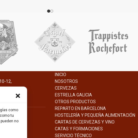
Marca
Fanta
Estilo
de arándanos
Fanta Exotic
Formato
Lata 33cl
Descripción
un refrescante sabor a
Bebida gaseosa elaborada a base de zumo
rándanos...
de naranja maracuyá y melocotón.
INICIO
10-12,
NOSOTROS
na.
CERVEZAS
ESTRELLA GALICIA
OTROS PRODUCTOS
REPARTO EN BARCELONA
logías como
HOSTELERÍA Y PEQUEÑA ALIMENTACIÓN
 como tu
s pueden no
CARTAS DE CERVEZAS Y VINO
CATAS Y FORMACIONES
SERVICIO TÉCNICO