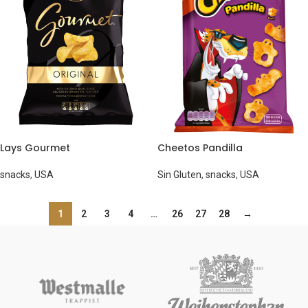
Lays Gourmet
Cheetos Pandilla
snacks
,
USA
Sin Gluten
,
snacks
,
USA
1
2
3
4
…
26
27
28
→