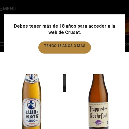
MENU
País
Categories
Debes tener más de 18 años para acceder a la
web de Crusat.
Home
/
País
Showing 1–12 of 326 results
Show sidebar
Filtros
TENGO 18 AÑOS O MÁS
TENGO MENOS DE 18 AÑOS