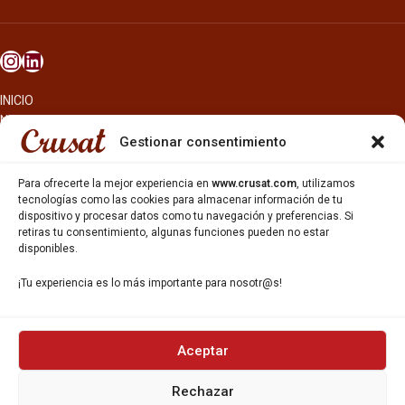
INICIO
NOSOTROS
CERVEZAS
Gestionar consentimiento
ESTRELLA GALICIA
OTROS PRODUCTOS
Para ofrecerte la mejor experiencia en
www.crusat.com
, utilizamos
REPARTO EN BARCELONA
tecnologías como las cookies para almacenar información de tu
dispositivo y procesar datos como tu navegación y preferencias. Si
HOSTELERÍA Y PEQUEÑA ALIMENTACIÓN
retiras tu consentimiento, algunas funciones pueden no estar
CARTAS DE CERVEZAS Y VINO
disponibles.
CATAS Y FORMACIONES
SERVICIO TÉCNICO
¡Tu experiencia es lo más importante para nosotr@s!
SERVICIO DE ATENCIÓN AL CLIENTE
DISTRIBUCIÓN
CATÁLOGOS
GESTIÓN DE
DENUNCIAS
Aceptar
Rechazar
DISTRIBUYE CON NOSOTR@S