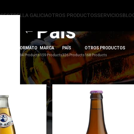
AS
ESTRELLA GALICIA
OTROS PRODUCTOS
SERVICIOS
BLO
País
ERVEZAS
FORMATO
MARCA
PAÍS
OTROS PRODUCTOS
4 Products
284 Products
159 Products
326 Products
168 Products