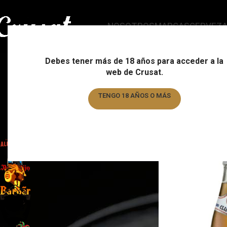
NOSOTROS
MARCAS
CERVEZ
Debes tener más de 18 años para acceder a la
web de Crusat.
ESTILO
C
178 Products
15
TENGO 18 AÑOS O MÁS
TENGO MENOS DE 18 AÑOS
FILTRAR POR MARCA
Home
/
País
Almogàver
6
Augustijn
1
Barbar
1
Basqueland
6
Brewdog
6