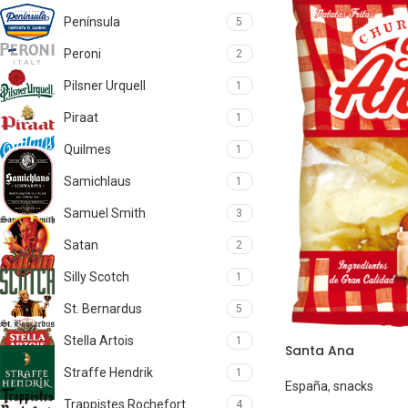
Península
5
Peroni
2
Pilsner Urquell
1
Piraat
1
Quilmes
1
Samichlaus
1
Samuel Smith
3
Satan
2
Silly Scotch
1
St. Bernardus
5
Stella Artois
1
Santa Ana
Straffe Hendrik
1
España
,
snacks
Trappistes Rochefort
4