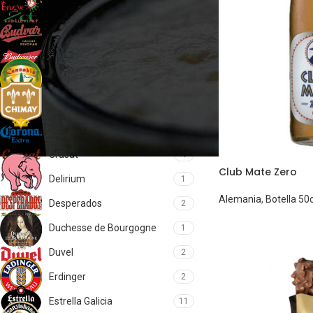
Brugse Zot
2
Budejovicky Budvar
2
Budweiser
1
Cannabis
1
Chimay
5
Corona
1
Crusat
4
Club Mate Zero
Delirium
1
Alemania
,
Botella 50c
Desperados
2
Duchesse de Bourgogne
1
Duvel
2
Erdinger
2
Estrella Galicia
11