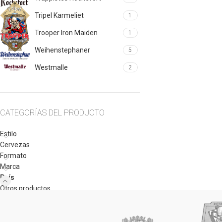
Tripel Karmeliet
1
Trooper Iron Maiden
1
Weihenstephaner
5
Westmalle
2
CATEGORÍAS DEL PRODUCTO
Estilo
Cervezas
Formato
Marca
País
Otros productos