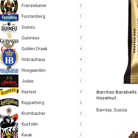
Franziskaner
2
Furstenberg
1
Guineu
7
Guinness
2
Gulden Draak
4
Hobrauhaus
4
Hoegaarden
1
Judas
1
Barritas Barebells
Kasteel
3
Hazelnut
Kopparberg
6
Barritas
,
Suecia
Krombacher
2
Kusfollin
2
Kwak
1