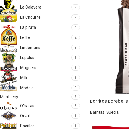
La Calavera
2
La Chouffe
2
La pirata
4
Leffe
2
Lindemans
3
Lupulus
1
Magners
1
Miller
1
Modelo
2
Montseny
7
Barritas Barebell
O'haras
3
Barritas
,
Suecia
Orval
1
Pacifico
1