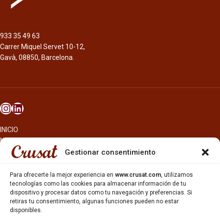
933 35 49 63
Carrer Miquel Servet 10-12,
Gavà, 08850, Barcelona.
INICIO
NOSOTROS
CERVEZAS
Gestionar consentimiento
ESTRELLA GALICIA
OTROS PRODUCTOS
Para ofrecerte la mejor experiencia en
www.crusat.com
, utilizamos
REPARTO EN BARCELONA
tecnologías como las cookies para almacenar información de tu
dispositivo y procesar datos como tu navegación y preferencias. Si
HOSTELERÍA Y PEQUEÑA ALIMENTACIÓN
retiras tu consentimiento, algunas funciones pueden no estar
CARTAS DE CERVEZAS Y VINO
disponibles.
CATAS Y FORMACIONES