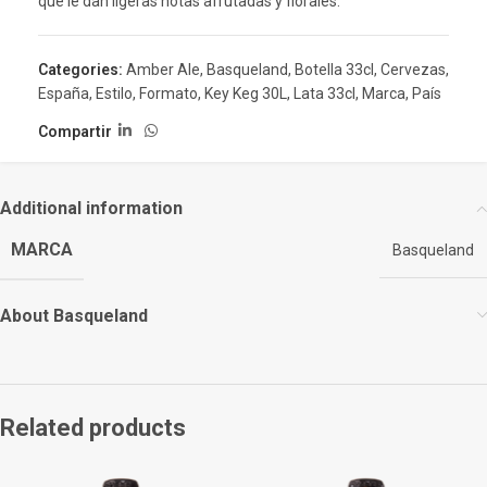
que le dan ligeras notas afrutadas y florales.
Categories:
Amber Ale
,
Basqueland
,
Botella 33cl
,
Cervezas
,
España
,
Estilo
,
Formato
,
Key Keg 30L
,
Lata 33cl
,
Marca
,
País
Compartir
Additional information
MARCA
Basqueland
About Basqueland
Related products