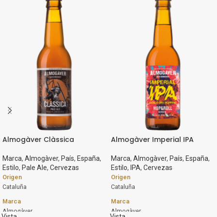
Almogàver Clàssica
Almogàver Imperial IPA
Marca
,
Almogàver
,
País
,
España
,
Marca
,
Almogàver
,
País
,
España
,
Estilo
,
Pale Ale
,
Cervezas
Estilo
,
IPA
,
Cervezas
Origen
Origen
Cataluña
Cataluña
Marca
Marca
Almogàver
Almogàver
Vista
Vista