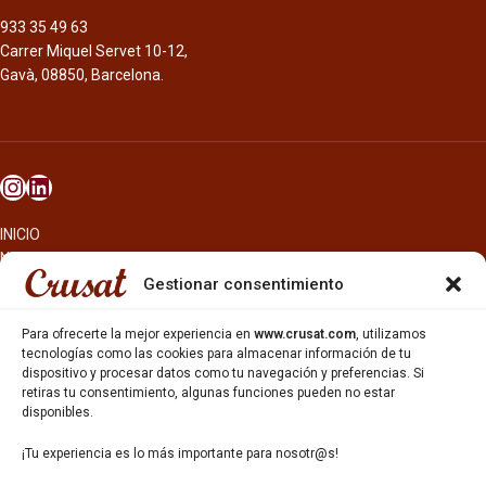
933 35 49 63
Carrer Miquel Servet 10-12,
Gavà, 08850, Barcelona.
INICIO
NOSOTROS
CERVEZAS
Gestionar consentimiento
ESTRELLA GALICIA
OTROS PRODUCTOS
Para ofrecerte la mejor experiencia en
www.crusat.com
, utilizamos
REPARTO EN BARCELONA
tecnologías como las cookies para almacenar información de tu
dispositivo y procesar datos como tu navegación y preferencias. Si
HOSTELERÍA Y PEQUEÑA ALIMENTACIÓN
retiras tu consentimiento, algunas funciones pueden no estar
CARTAS DE CERVEZAS Y VINO
disponibles.
CATAS Y FORMACIONES
SERVICIO TÉCNICO
¡Tu experiencia es lo más importante para nosotr@s!
SERVICIO DE ATENCIÓN AL CLIENTE
DISTRIBUCIÓN