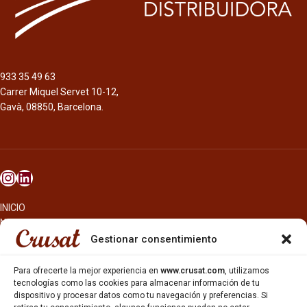
933 35 49 63
Carrer Miquel Servet 10-12,
Gavà, 08850, Barcelona.
INICIO
NOSOTROS
CERVEZAS
Gestionar consentimiento
ESTRELLA GALICIA
OTROS PRODUCTOS
Para ofrecerte la mejor experiencia en
www.crusat.com
, utilizamos
REPARTO EN BARCELONA
tecnologías como las cookies para almacenar información de tu
dispositivo y procesar datos como tu navegación y preferencias. Si
HOSTELERÍA Y PEQUEÑA ALIMENTACIÓN