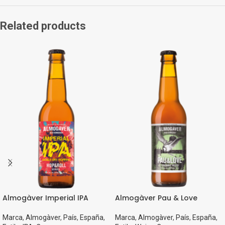
Related products
Almogàver Imperial IPA
Almogàver Pau & Love
Marca
,
Almogàver
,
País
,
España
,
Marca
,
Almogàver
,
País
,
España
,