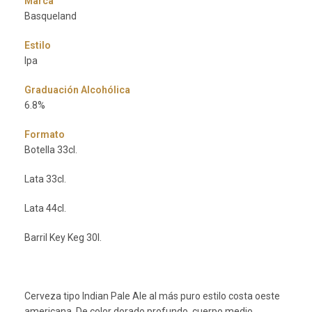
Marca
Basqueland
Estilo
Ipa
Graduación Alcohólica
6.8%
Formato
Botella 33cl.
Lata 33cl.
Lata 44cl.
Barril Key Keg 30l.
Cerveza tipo Indian Pale Ale al más puro estilo costa oeste
americana. De color dorado profundo, cuerpo medio,