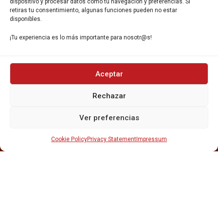
dispositivo y procesar datos como tu navegación y preferencias. Si
retiras tu consentimiento, algunas funciones pueden no estar
disponibles.
¡Tu experiencia es lo más importante para nosotr@s!
INICIO
Aceptar
NOSOTROS
CERVEZAS
Rechazar
ESTRELLA GALICIA
OTROS PRODUCTOS
Ver preferencias
REPARTO EN BARCELONA
HOSTELERÍA Y PEQUEÑA ALIMENTACIÓN
Cookie Policy
Privacy Statement
Impressum
CARTAS DE CERVEZAS Y VINO
CATAS Y FORMACIONES
SERVICIO TÉCNICO
SERVICIO DE ATENCIÓN AL CLIENTE
DISTRIBUCIÓN
CATÁLOGOS
GESTIÓN DE
DENUNCIAS