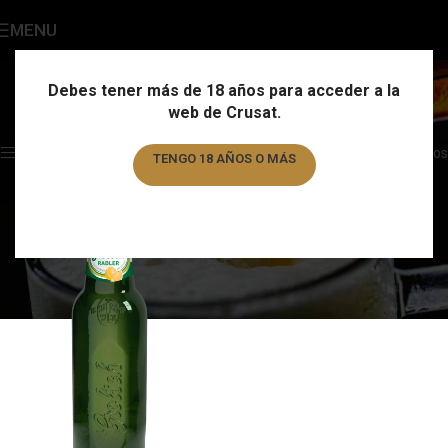
MENU
Radler
Categories
Debes tener más de 18 años para acceder a la
web de Crusat.
Home
/
Estilo
/
Radler
Showing the single result
Show sidebar
Filtros
TENGO 18 AÑOS O MÁS
TENGO MENOS DE 18 AÑOS