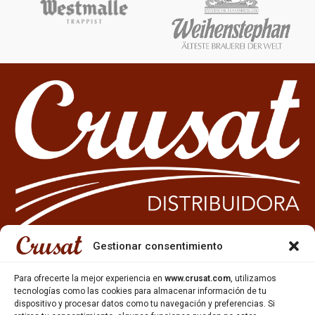
Gestionar consentimiento
933 35 49 63
Para ofrecerte la mejor experiencia en
www.crusat.com
, utilizamos
Carrer Miquel Servet 10-12,
tecnologías como las cookies para almacenar información de tu
Gavà, 08850, Barcelona.
dispositivo y procesar datos como tu navegación y preferencias. Si