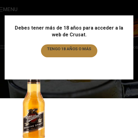
MENU
Miller
Categories
Debes tener más de 18 años para acceder a la
web de Crusat.
Home
/
Marca
/
Miller
Showing the single result
Show sidebar
Filtros
TENGO 18 AÑOS O MÁS
TENGO MENOS DE 18 AÑOS