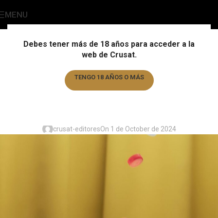
MENU
Blog Cervecero
Home
/
Iniciativa solidaria
Debes tener más de 18 años para acceder a la
web de Crusat.
INICIATIVA SOLIDARIA
Crusat colabora con la
TENGO 18 AÑOS O MÁS
Fundación Catalana para la
TENGO MENOS DE 18 AÑOS
Parálisis Cerebral
crusat-editores
On 1 de October de 2024