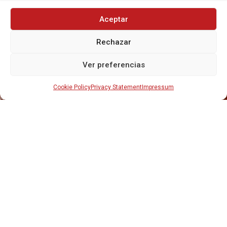
Aceptar
Rechazar
INICIO
NOSOTROS
Ver preferencias
CERVEZAS
ESTRELLA GALICIA
OTROS PRODUCTOS
Cookie Policy
Privacy Statement
Impressum
REPARTO EN BARCELONA
HOSTELERÍA Y PEQUEÑA ALIMENTACIÓN
CARTAS DE CERVEZAS Y VINO
CATAS Y FORMACIONES
SERVICIO TÉCNICO
SERVICIO DE ATENCIÓN AL CLIENTE
DISTRIBUCIÓN
CATÁLOGOS
GESTIÓN DE
DENUNCIAS
DISTRIBUYE CON NOSOTR@S
©CRUSAT, 2026. Todos los derechos reservados.