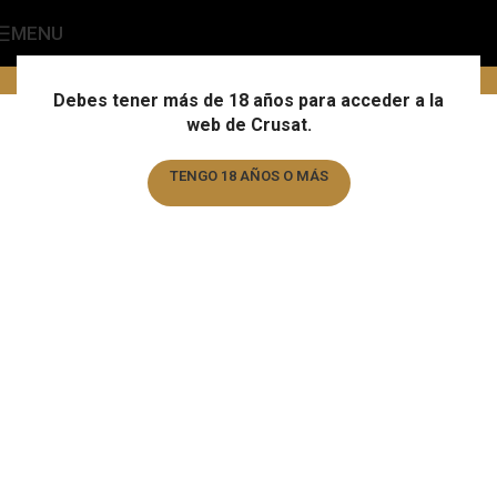
MENU
Downloads
Home
/
Downloads
Debes tener más de 18 años para acceder a la
web de Crusat.
Alimentación - Catálogo Julio/Agosto 2022
Alimentación - Catálogo general 2022
TENGO 18 AÑOS O MÁS
Alimentación - Catálogo cervezas 2022
TENGO MENOS DE 18 AÑOS
HORECA - Catálogo Julio/Agosto 2022