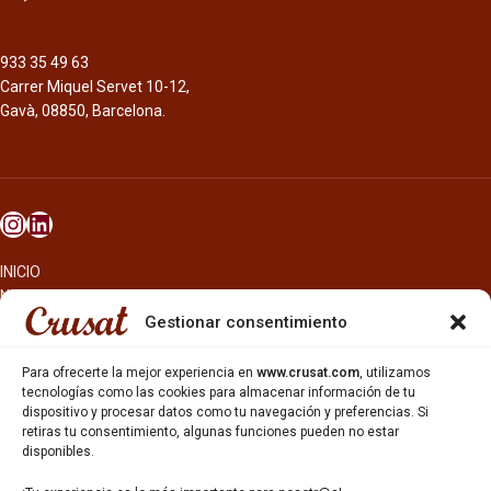
933 35 49 63
Carrer Miquel Servet 10-12,
Gavà, 08850, Barcelona.
INICIO
NOSOTROS
CERVEZAS
Gestionar consentimiento
ESTRELLA GALICIA
OTROS PRODUCTOS
Para ofrecerte la mejor experiencia en
www.crusat.com
, utilizamos
REPARTO EN BARCELONA
tecnologías como las cookies para almacenar información de tu
dispositivo y procesar datos como tu navegación y preferencias. Si
HOSTELERÍA Y PEQUEÑA ALIMENTACIÓN
retiras tu consentimiento, algunas funciones pueden no estar
CARTAS DE CERVEZAS Y VINO
disponibles.
CATAS Y FORMACIONES
SERVICIO TÉCNICO