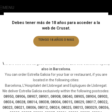
MENU
Delivery of Estrella Galicia
Home
/
Delivery of Estrella Galicia
Debes tener más de 18 años para acceder a la
web de Crusat.
TENGO 18 AÑOS O MÁS
We deliver Estrella Galicia throughout
the metropolitan area of Barcelona.
TENGO MENOS DE 18 AÑOS
We are one of the largest distributors of Estrella Galicia in Spain,
also in Barcelona.
You can order Estrella Galicia for your bar or restaurant, if you are
located in the following cities:
Barcelona, L’Hospitalet del Llobregat and Esplugues de Llobregat.
We deliver Estrella Galicia exclusively within the following postcodes:
08950, 08906, 08907, 08901, 08908, 08040, 08905, 08904, 08903,
08034, 08028, 08014, 08038, 08004, 08015, 08029, 08017, 08022,
08023, 08021, 08006, 08012, 08024, 08025, 08013, 080029, 08036,