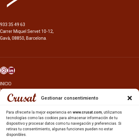
933 35 49 63
Carrer Miquel Servet 10-12,
Gavà, 08850, Barcelona.
INICIO
NOSOTROS
CERVEZAS
Gestionar consentimiento
ESTRELLA GALICIA
OTROS PRODUCTOS
Para ofrecerte la mejor experiencia en
www.crusat.com
, utilizamos
REPARTO EN BARCELONA
tecnologías como las cookies para almacenar información de tu
dispositivo y procesar datos como tu navegación y preferencias. Si
HOSTELERÍA Y PEQUEÑA ALIMENTACIÓN
retiras tu consentimiento, algunas funciones pueden no estar
CARTAS DE CERVEZAS Y VINO
disponibles.
CATAS Y FORMACIONES