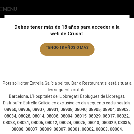
MENU
Repartiment Estrella Galicia
Home
/
Repartiment Estrella Galicia
Debes tener más de 18 años para acceder a la
web de Crusat.
TENGO 18 AÑOS O MÁS
Som uns dels majors distribuïdors
d’Estrella Galícia a Espanya, també a
TENGO MENOS DE 18 AÑOS
Barcelona.
Pots sol·licitar Estrella Galícia pel teu Bar o Restaurant si està situat a
les següents ciutats:
Barcelona, L’Hospitalet del Llobregat i Esplugues de Llobregat.
Distribuïm Estrella Galícia en exclusiva en els següents codis postals:
08950, 08906, 08907, 08901, 08908, 08040, 08905, 08904, 08903,
08034, 08028, 08014, 08038, 08004, 08015, 08029, 08017, 08022,
08023, 08021, 08006, 08012, 08024, 08025, 08013, 080029, 08036,
08008, 08037, 08009, 08007, 08001, 08002, 08003, 08004.